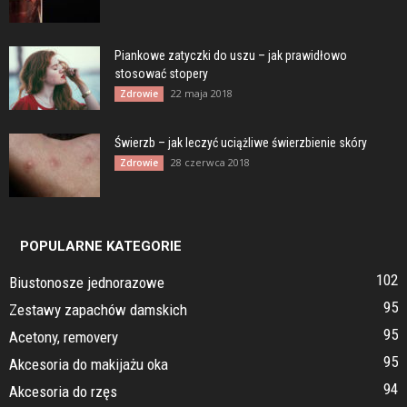
Piankowe zatyczki do uszu – jak prawidłowo
stosować stopery
22 maja 2018
Zdrowie
Świerzb – jak leczyć uciążliwe świerzbienie skóry
28 czerwca 2018
Zdrowie
POPULARNE KATEGORIE
102
Biustonosze jednorazowe
95
Zestawy zapachów damskich
95
Acetony, removery
95
Akcesoria do makijażu oka
94
Akcesoria do rzęs