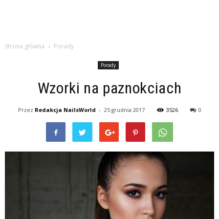
Strona główna
Porady
Porady
Wzorki na paznokciach
Przez
Redakcja NailsWorld
-
25 grudnia 2017
3526
0