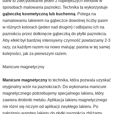
barw to zdecydowanie jeden z największych trendów w
sposobach malowania paznokci. Technika ta wykorzystuje
gąbeczkę kosmetyczną lub kuchenną
. Polega na
namalowaniu lakierem na gąbeczce dowolnej liczby pasm
w różnych kolorach (jeden nad drugim) i odbijaniu ich na
paznokciu przez dotknięcie gąbeczką do płytki paznokcia.
Aby efekt był bardziej intensywny czynność powtarzamy 2-3
razy, za każdym razem na nowo malując pasma w tej samej
kolejności, jak za pierwszym razem.
Manicure magnetyczny
Manicure magnetyczny
to technika, która pozwala uzyskać
oryginalny wzór na paznokciach. Do wykonania manicure
magnetycznego potrzebujemy specjalnego lakieru, który
zawiera drobinki metalu. Aplikacja lakieru magnetycznego
nie różni się niczym od aplikacji zwykłego lakieru. Po
nałożeniu warstwy lakieru do płytki paznokcia zbliżamy