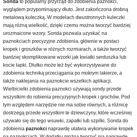
Sonda
to popularny przyrząd do zdobienia paznokci,
wyglądem przypominający dłuto. Jest zakończona drobną
metalową kuleczką. W modelach dwustronnych kuleczki
mają różną wielkość, dzięki czemu można tworzyć bardziej
urozmaicone wzory. Sonda pozwala uzyskać na
paznokciach precyzyjne zdobienia, głównie w postaci
kropek i groszków w różnych rozmiarach, a także tworzyć
bardziej skomplikowane wzorki jak kwiatki serduszka lub
kocie łapki. Dłutko może też być wykorzystywane do
zdobienia techniką przeciągania po mokrym lakierze, a
także naklejania na paznokcie wszelkich aplikacji.
Wielbicielki zdobienia paznokci używają sondy przede
wszystkim do robienia precyzyjnych kropek i grochów. Pod
tym względem narzędzie nie ma sobie równych, a różnicę
dostrzegą przede wszystkim te dziewczyny, które wcześniej
używało się do tego wsuwki, zapałki lub szpilki. Sonda do
zdobienia
paznokci
naprawdę ułatwia wykonywanie kropek
na paznokciach. W dodatku można tworzyć nią naprawdę