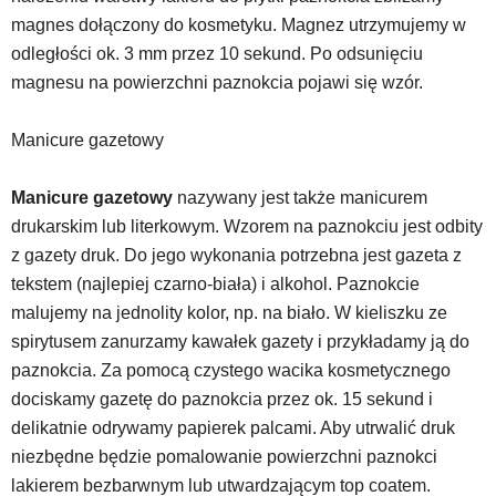
magnes dołączony do kosmetyku. Magnez utrzymujemy w
odległości ok. 3 mm przez 10 sekund. Po odsunięciu
magnesu na powierzchni paznokcia pojawi się wzór.
Manicure gazetowy
Manicure gazetowy
nazywany jest także manicurem
drukarskim lub literkowym. Wzorem na paznokciu jest odbity
z gazety druk. Do jego wykonania potrzebna jest gazeta z
tekstem (najlepiej czarno-biała) i alkohol. Paznokcie
malujemy na jednolity kolor, np. na biało. W kieliszku ze
spirytusem zanurzamy kawałek gazety i przykładamy ją do
paznokcia. Za pomocą czystego wacika kosmetycznego
dociskamy gazetę do paznokcia przez ok. 15 sekund i
delikatnie odrywamy papierek palcami. Aby utrwalić druk
niezbędne będzie pomalowanie powierzchni paznokci
lakierem bezbarwnym lub utwardzającym top coatem.