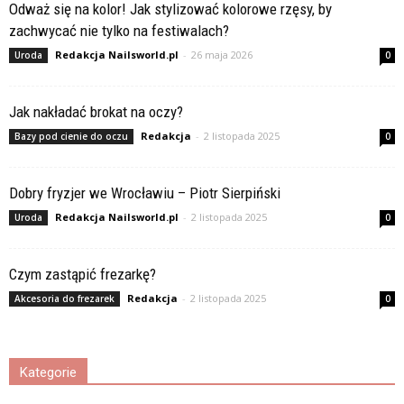
Odważ się na kolor! Jak stylizować kolorowe rzęsy, by
zachwycać nie tylko na festiwalach?
Redakcja Nailsworld.pl
-
26 maja 2026
Uroda
0
Jak nakładać brokat na oczy?
Redakcja
-
2 listopada 2025
Bazy pod cienie do oczu
0
Dobry fryzjer we Wrocławiu – Piotr Sierpiński
Redakcja Nailsworld.pl
-
2 listopada 2025
Uroda
0
Czym zastąpić frezarkę?
Redakcja
-
2 listopada 2025
Akcesoria do frezarek
0
Kategorie