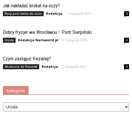
Jak nakładać brokat na oczy?
Redakcja
-
2 listopada 2025
Bazy pod cienie do oczu
0
Dobry fryzjer we Wrocławiu – Piotr Sierpiński
Redakcja Nailsworld.pl
-
2 listopada 2025
Uroda
0
Czym zastąpić frezarkę?
Redakcja
-
2 listopada 2025
Akcesoria do frezarek
0
Kategorie
Kategorie