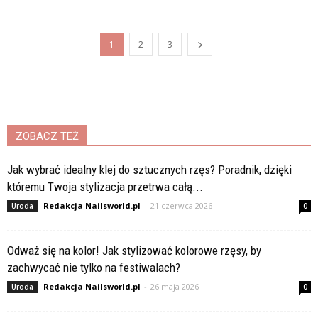
1
2
3
ZOBACZ TEŻ
Jak wybrać idealny klej do sztucznych rzęs? Poradnik, dzięki
któremu Twoja stylizacja przetrwa całą...
Redakcja Nailsworld.pl
-
21 czerwca 2026
Uroda
0
Odważ się na kolor! Jak stylizować kolorowe rzęsy, by
zachwycać nie tylko na festiwalach?
Redakcja Nailsworld.pl
-
26 maja 2026
Uroda
0