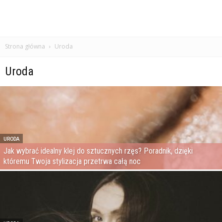
Strona główna
Uroda
Uroda
URODA
Jak wybrać idealny klej do sztucznych rzęs? Poradnik, dzięki
któremu Twoja stylizacja przetrwa całą noc