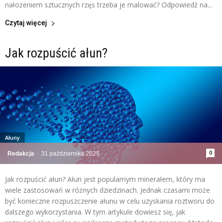
nałożeniem sztucznych rzęs trzeba je malować? Odpowiedź na...
Czytaj więcej
Jak rozpuścić ałun?
Ałuny
0
Redakcja
-
31 października 2025
Jak rozpuścić ałun? Ałun jest popularnym minerałem, który ma
wiele zastosowań w różnych dziedzinach. Jednak czasami może
być konieczne rozpuszczenie ałunu w celu uzyskania roztworu do
dalszego wykorzystania. W tym artykule dowiesz się, jak