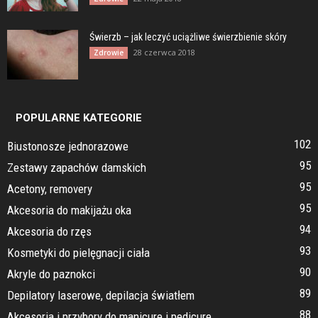
Świerzb – jak leczyć uciążliwe świerzbienie skóry
28 czerwca 2018
Zdrowie
POPULARNE KATEGORIE
102
Biustonosze jednorazowe
95
Zestawy zapachów damskich
95
Acetony, removery
95
Akcesoria do makijażu oka
94
Akcesoria do rzęs
93
Kosmetyki do pielęgnacji ciała
90
Akryle do paznokci
89
Depilatory laserowe, depilacja światłem
88
Akcesoria i przybory do manicure i pedicure