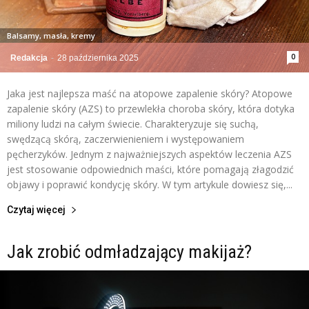
Balsamy, masła, kremy
0
Redakcja
-
28 października 2025
Jaka jest najlepsza maść na atopowe zapalenie skóry? Atopowe
zapalenie skóry (AZS) to przewlekła choroba skóry, która dotyka
miliony ludzi na całym świecie. Charakteryzuje się suchą,
swędzącą skórą, zaczerwienieniem i występowaniem
pęcherzyków. Jednym z najważniejszych aspektów leczenia AZS
jest stosowanie odpowiednich maści, które pomagają złagodzić
objawy i poprawić kondycję skóry. W tym artykule dowiesz się,...
Czytaj więcej
Jak zrobić odmładzający makijaż?