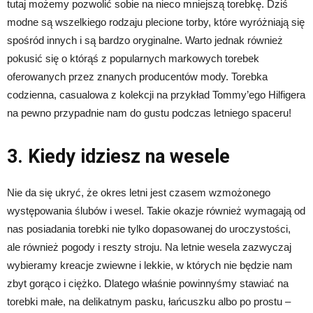
tutaj możemy pozwolić sobie na nieco mniejszą torebkę. Dziś
modne są wszelkiego rodzaju plecione torby, które wyróżniają się
spośród innych i są bardzo oryginalne. Warto jednak również
pokusić się o którąś z popularnych markowych torebek
oferowanych przez znanych producentów mody. Torebka
codzienna, casualowa z kolekcji na przykład Tommy’ego Hilfigera
na pewno przypadnie nam do gustu podczas letniego spaceru!
3. Kiedy idziesz na wesele
Nie da się ukryć, że okres letni jest czasem wzmożonego
występowania ślubów i wesel. Takie okazje również wymagają od
nas posiadania torebki nie tylko dopasowanej do uroczystości,
ale również pogody i reszty stroju. Na letnie wesela zazwyczaj
wybieramy kreacje zwiewne i lekkie, w których nie będzie nam
zbyt gorąco i ciężko. Dlatego właśnie powinnyśmy stawiać na
torebki małe, na delikatnym pasku, łańcuszku albo po prostu –