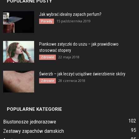
POPULARNE POSTY
Jak wybrać idealny zapach perfum?
15 października 2019
Porady
Piankowe zatyczki do uszu – jak prawidłowo
stosować stopery
22 maja 2018
Zdrowie
Świerzb – jak leczyć uciążliwe świerzbienie skóry
28 czerwca 2018
Zdrowie
POPULARNE KATEGORIE
102
Biustonosze jednorazowe
95
Zestawy zapachów damskich