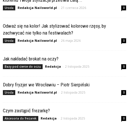
któremu Twoja stylizacja przetrwa całą...
Redakcja Nailsworld.pl
-
21 czerwca 2026
Uroda
0
Odważ się na kolor! Jak stylizować kolorowe rzęsy, by
zachwycać nie tylko na festiwalach?
Redakcja Nailsworld.pl
-
26 maja 2026
Uroda
0
Jak nakładać brokat na oczy?
Redakcja
-
2 listopada 2025
Bazy pod cienie do oczu
0
Dobry fryzjer we Wrocławiu – Piotr Sierpiński
Redakcja Nailsworld.pl
-
2 listopada 2025
Uroda
0
Czym zastąpić frezarkę?
Redakcja
-
2 listopada 2025
Akcesoria do frezarek
0