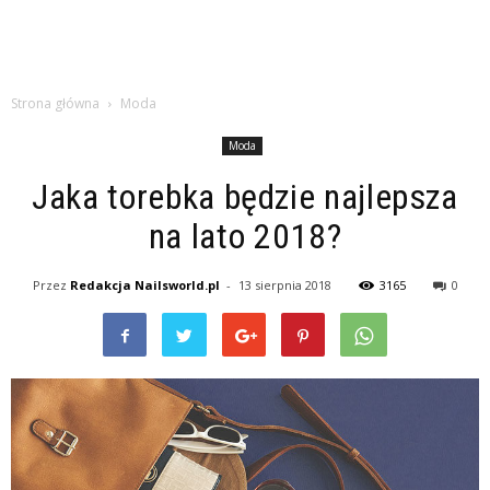
Strona główna
Moda
Moda
Jaka torebka będzie najlepsza
na lato 2018?
Przez
Redakcja Nailsworld.pl
-
13 sierpnia 2018
3165
0