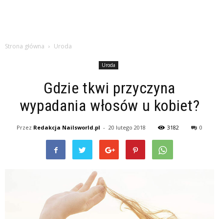
Strona główna
Uroda
Uroda
Gdzie tkwi przyczyna
wypadania włosów u kobiet?
Przez
Redakcja Nailsworld.pl
-
20 lutego 2018
3182
0