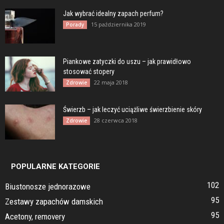
Jak wybrać idealny zapach perfum?
15 października 2019
Porady
Piankowe zatyczki do uszu – jak prawidłowo
stosować stopery
22 maja 2018
Zdrowie
Świerzb – jak leczyć uciążliwe świerzbienie skóry
28 czerwca 2018
Zdrowie
POPULARNE KATEGORIE
102
Biustonosze jednorazowe
95
Zestawy zapachów damskich
95
Acetony, removery