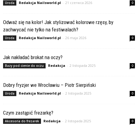
Redakcja Nailsworld.pl
-
21 czerwca 2026
Uroda
0
Odważ się na kolor! Jak stylizować kolorowe rzęsy, by
zachwycać nie tylko na festiwalach?
Redakcja Nailsworld.pl
-
26 maja 2026
Uroda
0
Jak nakładać brokat na oczy?
Redakcja
-
2 listopada 2025
Bazy pod cienie do oczu
0
Dobry fryzjer we Wrocławiu – Piotr Sierpiński
Redakcja Nailsworld.pl
-
2 listopada 2025
Uroda
0
Czym zastąpić frezarkę?
Redakcja
-
2 listopada 2025
Akcesoria do frezarek
0