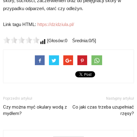
skóry, suchości, zaczerwienień oraz do pielęgnacji skóry w
przypadku odparzeń, otarć czy odleżyn.
Link tagu HTML:
https://dzidziula.pl/
[Głosów:0 Średnia:0/5]
Poprzedni artykuł
Następny artykuł
Czy można myć okulary wodą z
Co jaki czas trzeba uzupełniać
mydłem?
rzęsy?