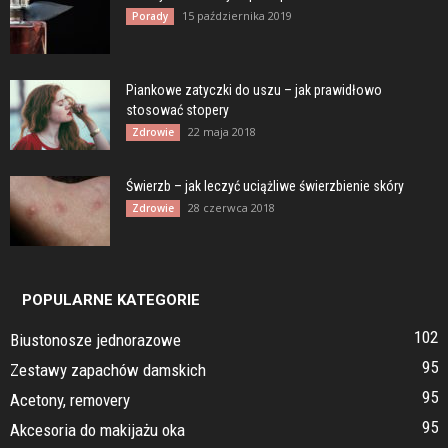
15 października 2019
Porady
Piankowe zatyczki do uszu – jak prawidłowo
stosować stopery
22 maja 2018
Zdrowie
Świerzb – jak leczyć uciążliwe świerzbienie skóry
28 czerwca 2018
Zdrowie
POPULARNE KATEGORIE
102
Biustonosze jednorazowe
95
Zestawy zapachów damskich
95
Acetony, removery
95
Akcesoria do makijażu oka