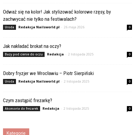
Odważ się na kolor! Jak stylizować kolorowe rzęsy, by
zachwycać nie tylko na festiwalach?
Redakcja Nailsworld.pl
-
26 maja 2026
Uroda
0
Jak nakładać brokat na oczy?
Redakcja
-
2 listopada 2025
Bazy pod cienie do oczu
0
Dobry fryzjer we Wrocławiu – Piotr Sierpiński
Redakcja Nailsworld.pl
-
2 listopada 2025
Uroda
0
Czym zastąpić frezarkę?
Redakcja
-
2 listopada 2025
Akcesoria do frezarek
0
Kategorie