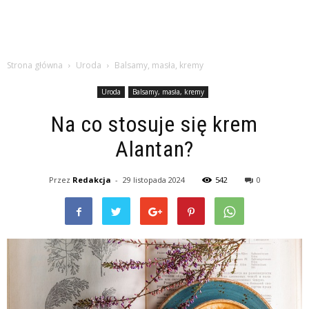
Strona główna
Uroda
Balsamy, masła, kremy
Uroda
Balsamy, masła, kremy
Na co stosuje się krem
Alantan?
Przez
Redakcja
-
29 listopada 2024
542
0