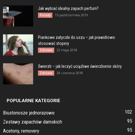
Jak wybrać idealny zapach perfum?
15 października 2019
Porady
Piankowe zatyczki do uszu – jak prawidłowo
stosować stopery
22 maja 2018
Zdrowie
Świerzb – jak leczyć uciążliwe świerzbienie skóry
28 czerwca 2018
Zdrowie
POPULARNE KATEGORIE
102
Biustonosze jednorazowe
95
Zestawy zapachów damskich
95
Acetony, removery