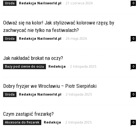
Redakcja Nailsworld.pl
-
21 czerwca 2026
Uroda
0
Odważ się na kolor! Jak stylizować kolorowe rzęsy, by
zachwycać nie tylko na festiwalach?
Redakcja Nailsworld.pl
-
26 maja 2026
Uroda
0
Jak nakładać brokat na oczy?
Redakcja
-
2 listopada 2025
Bazy pod cienie do oczu
0
Dobry fryzjer we Wrocławiu – Piotr Sierpiński
Redakcja Nailsworld.pl
-
2 listopada 2025
Uroda
0
Czym zastąpić frezarkę?
Redakcja
-
2 listopada 2025
Akcesoria do frezarek
0