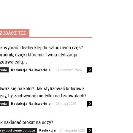
ZOBACZ TEŻ
k wybrać idealny klej do sztucznych rzęs?
radnik, dzięki któremu Twoja stylizacja
zetrwa całą...
Redakcja Nailsworld.pl
-
21 czerwca 2026
roda
0
waż się na kolor! Jak stylizować kolorowe
ęsy, by zachwycać nie tylko na festiwalach?
Redakcja Nailsworld.pl
-
26 maja 2026
roda
0
k nakładać brokat na oczy?
Redakcja
-
2 listopada 2025
azy pod cienie do oczu
0