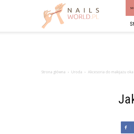
NailsWorld.pl
so
S
Strona główna
Uroda
Akcesoria do makijażu oka
Ja