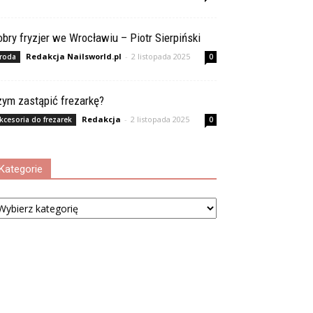
bry fryzjer we Wrocławiu – Piotr Sierpiński
Redakcja Nailsworld.pl
-
2 listopada 2025
roda
0
zym zastąpić frezarkę?
Redakcja
-
2 listopada 2025
kcesoria do frezarek
0
Kategorie
tegorie