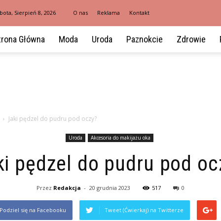
bota, Sierpień 8, 2026
O nas
Reklama
Kontakt
trona Główna
Moda
Uroda
Paznokcie
Zdrowie
Jaki pędzel do pudru pod oczy?
Uroda
Akcesoria do makijażu oka
ki pędzel do pudru pod oc
Przez
Redakcja
-
20 grudnia 2023
517
0
Podziel się na Facebooku
Tweet (Ćwierkaj) na Twitterze