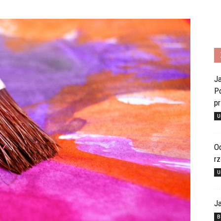
Ja
Po
pr
U
Od
rz
U
Ja
B