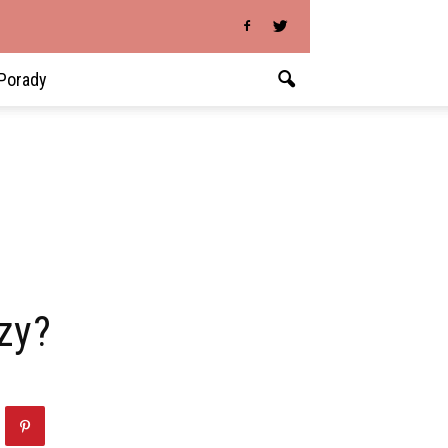
Porady
zy?