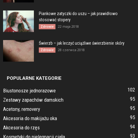
Piankowe zatyczki do uszu – jak prawidłowo
stosować stopery
22 maja 2018
Zdrowie
Świerzb – jak leczyć uciążliwe świerzbienie skóry
28 czerwca 2018
Zdrowie
POPULARNE KATEGORIE
102
Biustonosze jednorazowe
95
Zestawy zapachów damskich
95
Acetony, removery
95
Akcesoria do makijażu oka
94
Akcesoria do rzęs
93
Kosmetyki do pielęgnacji ciała