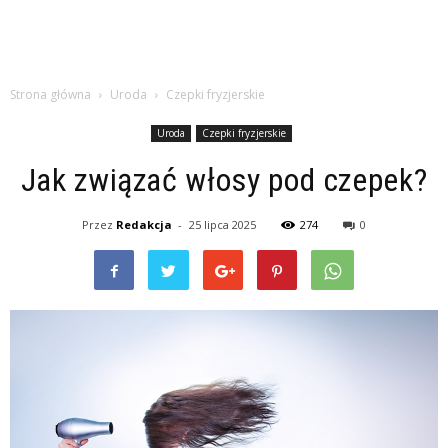
Strona główna
Uroda
Czepki fryzjerskie
Uroda
Czepki fryzjerskie
Jak związać włosy pod czepek?
Przez
Redakcja
-
25 lipca 2025
274
0