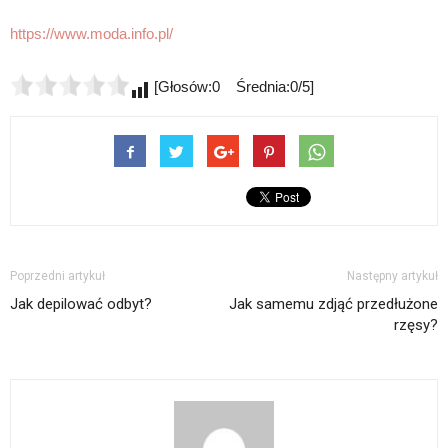
https://www.moda.info.pl/
[Głosów:0 Średnia:0/5]
Poprzedni artykuł
Następny artykuł
Jak depilować odbyt?
Jak samemu zdjąć przedłużone
rzęsy?