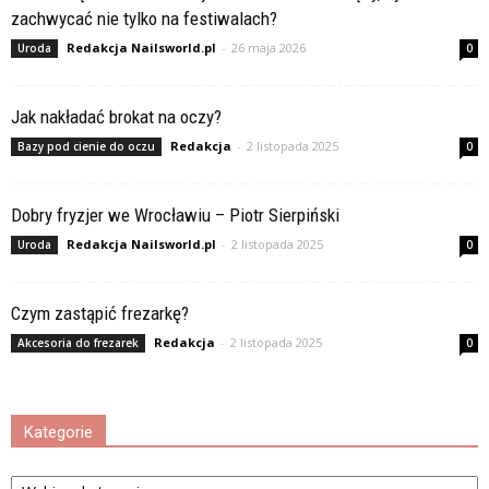
zachwycać nie tylko na festiwalach?
Redakcja Nailsworld.pl
-
26 maja 2026
Uroda
0
Jak nakładać brokat na oczy?
Redakcja
-
2 listopada 2025
Bazy pod cienie do oczu
0
Dobry fryzjer we Wrocławiu – Piotr Sierpiński
Redakcja Nailsworld.pl
-
2 listopada 2025
Uroda
0
Czym zastąpić frezarkę?
Redakcja
-
2 listopada 2025
Akcesoria do frezarek
0
Kategorie
Kategorie