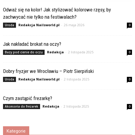
Odważ się na kolor! Jak stylizować kolorowe rzęsy, by
zachwycać nie tylko na festiwalach?
Redakcja Nailsworld.pl
-
26 maja 2026
Uroda
0
Jak nakładać brokat na oczy?
Redakcja
-
2 listopada 2025
Bazy pod cienie do oczu
0
Dobry fryzjer we Wrocławiu – Piotr Sierpiński
Redakcja Nailsworld.pl
-
2 listopada 2025
Uroda
0
Czym zastąpić frezarkę?
Redakcja
-
2 listopada 2025
Akcesoria do frezarek
0
Kategorie