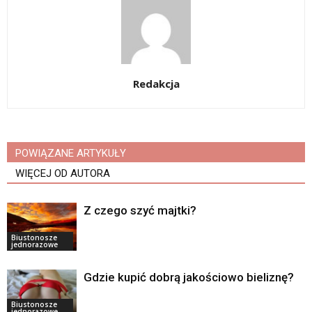
Redakcja
POWIĄZANE ARTYKUŁY
WIĘCEJ OD AUTORA
Z czego szyć majtki?
Biustonosze
jednorazowe
Gdzie kupić dobrą jakościowo bieliznę?
Biustonosze
jednorazowe