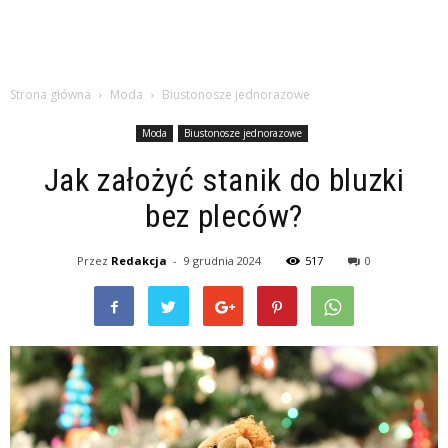
Strona główna
Moda
Biustonosze jednorazowe
Moda
Biustonosze jednorazowe
Jak założyć stanik do bluzki
bez pleców?
Przez
Redakcja
-
9 grudnia 2024
517
0