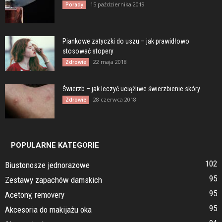
15 października 2019
Porady
Piankowe zatyczki do uszu – jak prawidłowo
stosować stopery
22 maja 2018
Zdrowie
Świerzb – jak leczyć uciążliwe świerzbienie skóry
28 czerwca 2018
Zdrowie
POPULARNE KATEGORIE
102
Biustonosze jednorazowe
95
Zestawy zapachów damskich
95
Acetony, removery
95
Akcesoria do makijażu oka