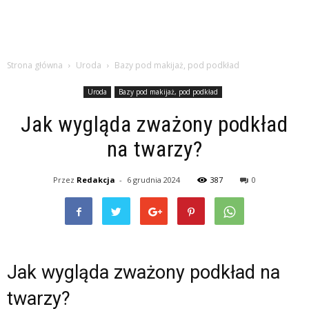
Strona główna
Uroda
Bazy pod makijaż, pod podkład
Uroda
Bazy pod makijaż, pod podkład
Jak wygląda zważony podkład
na twarzy?
Przez
Redakcja
-
6 grudnia 2024
387
0
Jak wygląda zważony podkład na
twarzy?