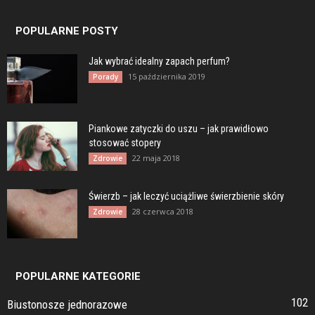
POPULARNE POSTY
Jak wybrać idealny zapach perfum?
15 października 2019
Porady
Piankowe zatyczki do uszu – jak prawidłowo
stosować stopery
22 maja 2018
Zdrowie
Świerzb – jak leczyć uciążliwe świerzbienie skóry
28 czerwca 2018
Zdrowie
POPULARNE KATEGORIE
102
Biustonosze jednorazowe