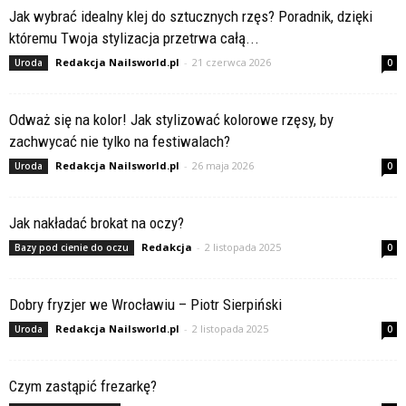
Jak wybrać idealny klej do sztucznych rzęs? Poradnik, dzięki
któremu Twoja stylizacja przetrwa całą...
Redakcja Nailsworld.pl
-
21 czerwca 2026
Uroda
0
Odważ się na kolor! Jak stylizować kolorowe rzęsy, by
zachwycać nie tylko na festiwalach?
Redakcja Nailsworld.pl
-
26 maja 2026
Uroda
0
Jak nakładać brokat na oczy?
Redakcja
-
2 listopada 2025
Bazy pod cienie do oczu
0
Dobry fryzjer we Wrocławiu – Piotr Sierpiński
Redakcja Nailsworld.pl
-
2 listopada 2025
Uroda
0
Czym zastąpić frezarkę?