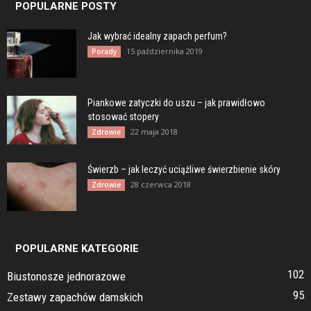
POPULARNE POSTY
Jak wybrać idealny zapach perfum?
15 października 2019
Porady
Piankowe zatyczki do uszu – jak prawidłowo
stosować stopery
22 maja 2018
Zdrowie
Świerzb – jak leczyć uciążliwe świerzbienie skóry
28 czerwca 2018
Zdrowie
POPULARNE KATEGORIE
102
Biustonosze jednorazowe
95
Zestawy zapachów damskich