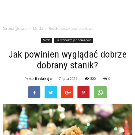
Strona główna
Moda
Biustonosze jednorazowe
Moda
Biustonosze jednorazowe
Jak powinien wyglądać dobrze
dobrany stanik?
Przez
Redakcja
-
17 lipca 2024
320
0