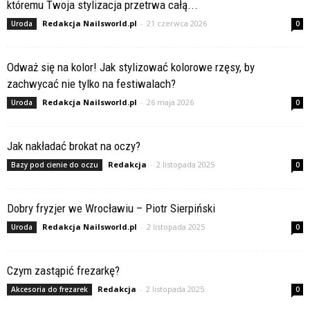
któremu Twoja stylizacja przetrwa całą...
Redakcja Nailsworld.pl
-
21 czerwca 2026
Uroda
0
Odważ się na kolor! Jak stylizować kolorowe rzęsy, by
zachwycać nie tylko na festiwalach?
Redakcja Nailsworld.pl
-
26 maja 2026
Uroda
0
Jak nakładać brokat na oczy?
Redakcja
-
2 listopada 2025
Bazy pod cienie do oczu
0
Dobry fryzjer we Wrocławiu – Piotr Sierpiński
Redakcja Nailsworld.pl
-
2 listopada 2025
Uroda
0
Czym zastąpić frezarkę?
Redakcja
-
2 listopada 2025
Akcesoria do frezarek
0