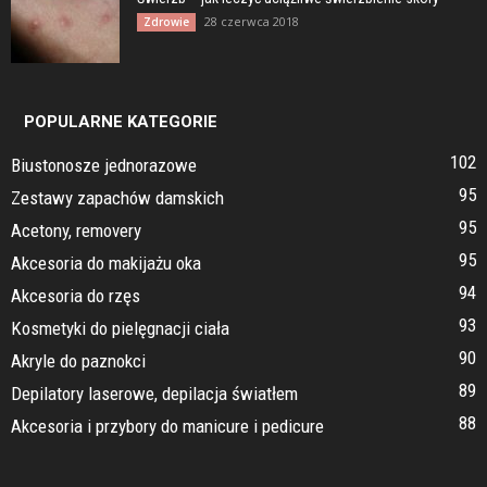
28 czerwca 2018
Zdrowie
POPULARNE KATEGORIE
102
Biustonosze jednorazowe
95
Zestawy zapachów damskich
95
Acetony, removery
95
Akcesoria do makijażu oka
94
Akcesoria do rzęs
93
Kosmetyki do pielęgnacji ciała
90
Akryle do paznokci
89
Depilatory laserowe, depilacja światłem
88
Akcesoria i przybory do manicure i pedicure