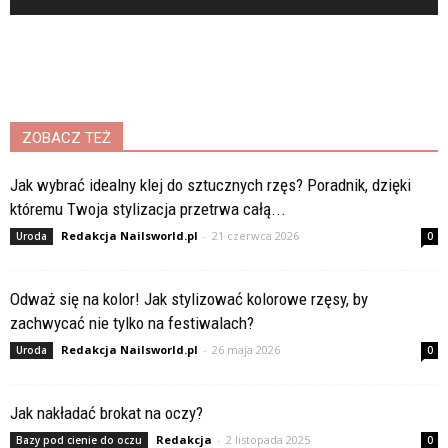
ZOBACZ TEŻ
Jak wybrać idealny klej do sztucznych rzęs? Poradnik, dzięki
któremu Twoja stylizacja przetrwa całą...
Redakcja Nailsworld.pl
-
21 czerwca 2026
Uroda
0
Odważ się na kolor! Jak stylizować kolorowe rzęsy, by
zachwycać nie tylko na festiwalach?
Redakcja Nailsworld.pl
-
26 maja 2026
Uroda
0
Jak nakładać brokat na oczy?
Redakcja
-
2 listopada 2025
Bazy pod cienie do oczu
0