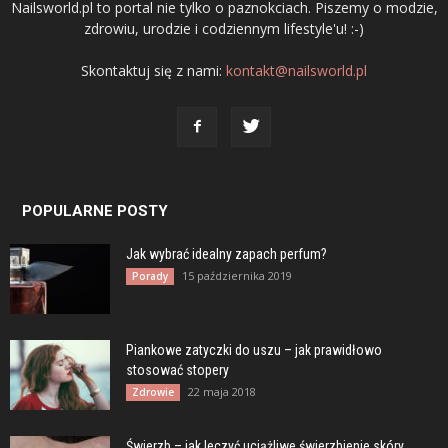
Nailsworld.pl to portal nie tylko o paznokciach. Piszemy o modzie,
zdrowiu, urodzie i codziennym lifestyle'u! :-)
Skontaktuj się z nami:
kontakt@nailsworld.pl
POPULARNE POSTY
Jak wybrać idealny zapach perfum?
15 października 2019
Porady
Piankowe zatyczki do uszu – jak prawidłowo
stosować stopery
22 maja 2018
Zdrowie
Świerzb – jak leczyć uciążliwe świerzbienie skóry