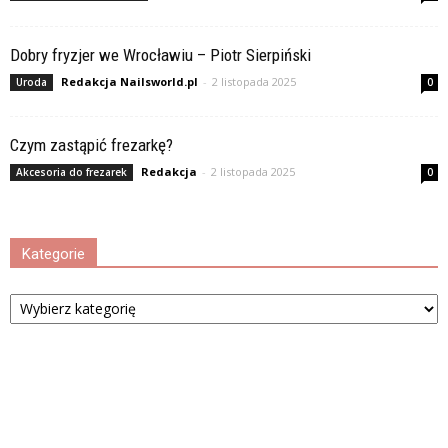
Dobry fryzjer we Wrocławiu – Piotr Sierpiński
Redakcja Nailsworld.pl
-
2 listopada 2025
Uroda
0
Czym zastąpić frezarkę?
Redakcja
-
2 listopada 2025
Akcesoria do frezarek
0
Kategorie
Kategorie