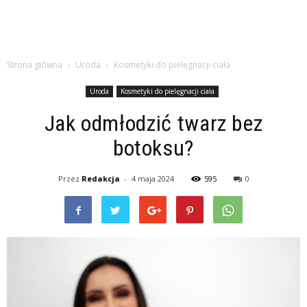
Strona główna
Uroda
Kosmetyki do pielęgnacji ciała
Uroda
Kosmetyki do pielęgnacji ciała
Jak odmłodzić twarz bez
botoksu?
Przez
Redakcja
-
4 maja 2024
595
0