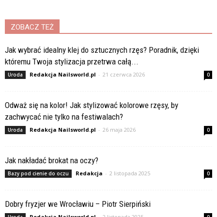
ZOBACZ TEŻ
Jak wybrać idealny klej do sztucznych rzęs? Poradnik, dzięki
któremu Twoja stylizacja przetrwa całą...
Redakcja Nailsworld.pl
-
21 czerwca 2026
Uroda
0
Odważ się na kolor! Jak stylizować kolorowe rzęsy, by
zachwycać nie tylko na festiwalach?
Redakcja Nailsworld.pl
-
26 maja 2026
Uroda
0
Jak nakładać brokat na oczy?
Redakcja
-
2 listopada 2025
Bazy pod cienie do oczu
0
Dobry fryzjer we Wrocławiu – Piotr Sierpiński
Redakcja Nailsworld.pl
-
2 listopada 2025
Uroda
0