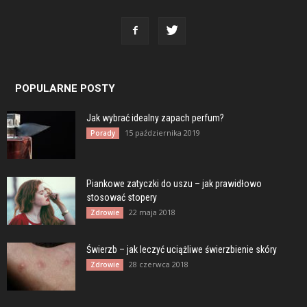
POPULARNE POSTY
Jak wybrać idealny zapach perfum?
15 października 2019
Porady
Piankowe zatyczki do uszu – jak prawidłowo
stosować stopery
22 maja 2018
Zdrowie
Świerzb – jak leczyć uciążliwe świerzbienie skóry
28 czerwca 2018
Zdrowie