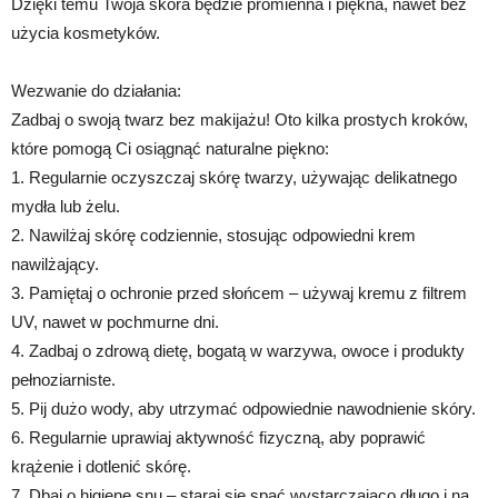
Dzięki temu Twoja skóra będzie promienna i piękna, nawet bez
użycia kosmetyków.
Wezwanie do działania:
Zadbaj o swoją twarz bez makijażu! Oto kilka prostych kroków,
które pomogą Ci osiągnąć naturalne piękno:
1. Regularnie oczyszczaj skórę twarzy, używając delikatnego
mydła lub żelu.
2. Nawilżaj skórę codziennie, stosując odpowiedni krem
nawilżający.
3. Pamiętaj o ochronie przed słońcem – używaj kremu z filtrem
UV, nawet w pochmurne dni.
4. Zadbaj o zdrową dietę, bogatą w warzywa, owoce i produkty
pełnoziarniste.
5. Pij dużo wody, aby utrzymać odpowiednie nawodnienie skóry.
6. Regularnie uprawiaj aktywność fizyczną, aby poprawić
krążenie i dotlenić skórę.
7. Dbaj o higienę snu – staraj się spać wystarczająco długo i na