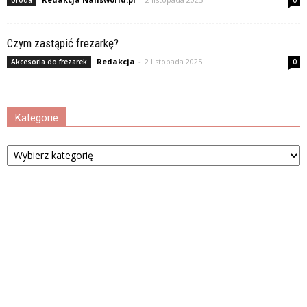
Czym zastąpić frezarkę?
Redakcja
-
2 listopada 2025
Akcesoria do frezarek
0
Kategorie
Kategorie