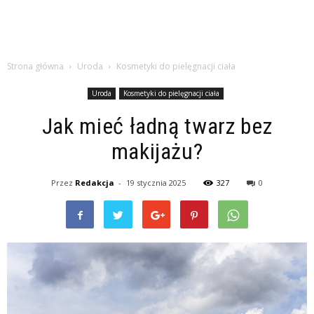
Strona główna
Uroda
Kosmetyki do pielęgnacji ciała
Uroda
Kosmetyki do pielęgnacji ciała
Jak mieć ładną twarz bez
makijażu?
Przez
Redakcja
-
19 stycznia 2025
327
0