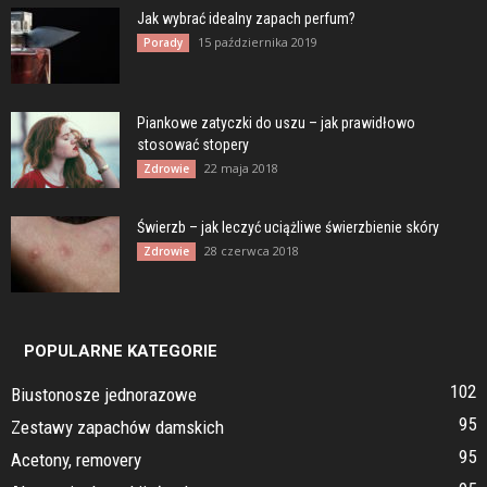
Jak wybrać idealny zapach perfum?
15 października 2019
Porady
Piankowe zatyczki do uszu – jak prawidłowo
stosować stopery
22 maja 2018
Zdrowie
Świerzb – jak leczyć uciążliwe świerzbienie skóry
28 czerwca 2018
Zdrowie
POPULARNE KATEGORIE
102
Biustonosze jednorazowe
95
Zestawy zapachów damskich
95
Acetony, removery