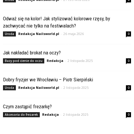
Odważ się na kolor! Jak stylizować kolorowe rzęsy, by
zachwycać nie tylko na festiwalach?
Redakcja Nailsworld.pl
-
26 maja 2026
Uroda
0
Jak nakładać brokat na oczy?
Redakcja
-
2 listopada 2025
Bazy pod cienie do oczu
0
Dobry fryzjer we Wrocławiu – Piotr Sierpiński
Redakcja Nailsworld.pl
-
2 listopada 2025
Uroda
0
Czym zastąpić frezarkę?
Redakcja
-
2 listopada 2025
Akcesoria do frezarek
0