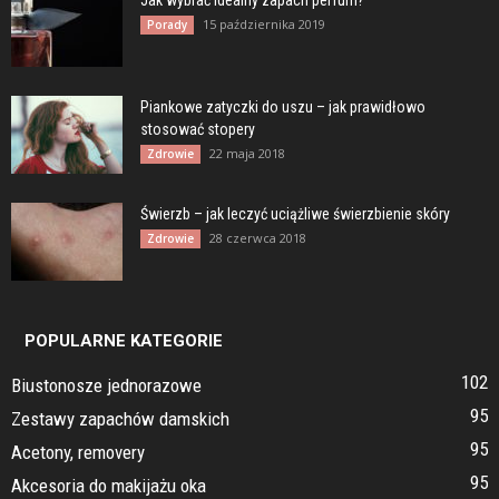
15 października 2019
Porady
Piankowe zatyczki do uszu – jak prawidłowo
stosować stopery
22 maja 2018
Zdrowie
Świerzb – jak leczyć uciążliwe świerzbienie skóry
28 czerwca 2018
Zdrowie
POPULARNE KATEGORIE
102
Biustonosze jednorazowe
95
Zestawy zapachów damskich
95
Acetony, removery
95
Akcesoria do makijażu oka