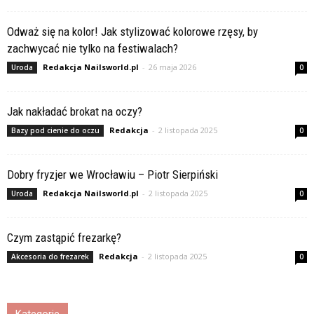
Odważ się na kolor! Jak stylizować kolorowe rzęsy, by
zachwycać nie tylko na festiwalach?
Redakcja Nailsworld.pl
-
26 maja 2026
Uroda
0
Jak nakładać brokat na oczy?
Redakcja
-
2 listopada 2025
Bazy pod cienie do oczu
0
Dobry fryzjer we Wrocławiu – Piotr Sierpiński
Redakcja Nailsworld.pl
-
2 listopada 2025
Uroda
0
Czym zastąpić frezarkę?
Redakcja
-
2 listopada 2025
Akcesoria do frezarek
0
Kategorie