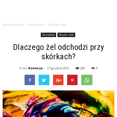
Strona główna
Paznokcie
Akryle i żele
Paznokcie
Akryle i żele
Dlaczego żel odchodzi przy
skórkach?
Przez
Redakcja
-
27 grudnia 2024
231
0