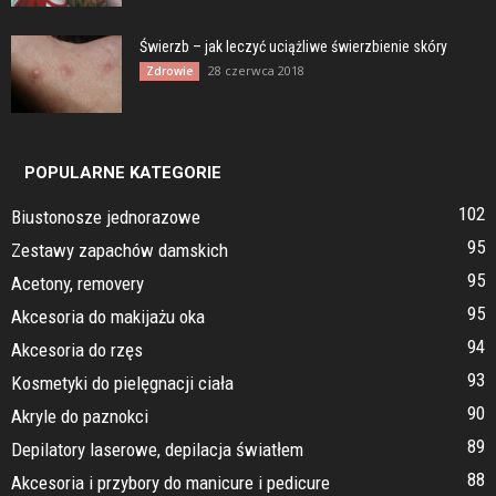
Świerzb – jak leczyć uciążliwe świerzbienie skóry
28 czerwca 2018
Zdrowie
POPULARNE KATEGORIE
102
Biustonosze jednorazowe
95
Zestawy zapachów damskich
95
Acetony, removery
95
Akcesoria do makijażu oka
94
Akcesoria do rzęs
93
Kosmetyki do pielęgnacji ciała
90
Akryle do paznokci
89
Depilatory laserowe, depilacja światłem
88
Akcesoria i przybory do manicure i pedicure