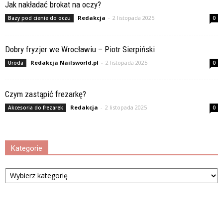
Jak nakładać brokat na oczy?
Redakcja
-
2 listopada 2025
Bazy pod cienie do oczu
0
Dobry fryzjer we Wrocławiu – Piotr Sierpiński
Redakcja Nailsworld.pl
-
2 listopada 2025
Uroda
0
Czym zastąpić frezarkę?
Redakcja
-
2 listopada 2025
Akcesoria do frezarek
0
Kategorie
Kategorie