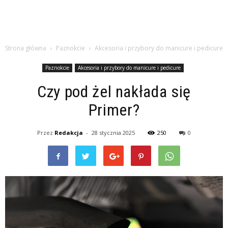
Strona główna
Paznokcie
Akcesoria i przybory do manicure i pedicure
Paznokcie
Akcesoria i przybory do manicure i pedicure
Czy pod żel nakłada się
Primer?
Przez
Redakcja
-
28 stycznia 2025
250
0