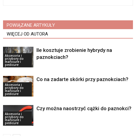
POWIĄZANE ARTYKUŁY
WIĘCEJ OD AUTORA
Ile kosztuje zrobienie hybrydy na
Akcesoria i
paznokciach?
przybory do
manicure i
pedicure
Co na zadarte skórki przy paznokciach?
Akcesoria i
przybory do
manicure i
pedicure
Czy można naostrzyć cążki do paznokci?
Akcesoria i
przybory do
manicure i
pedicure