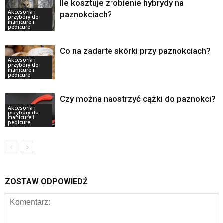
Ile kosztuje zrobienie hybrydy na
Akcesoria i
paznokciach?
przybory do
manicure i
pedicure
Co na zadarte skórki przy paznokciach?
Akcesoria i
przybory do
manicure i
pedicure
Czy można naostrzyć cążki do paznokci?
Akcesoria i
przybory do
manicure i
pedicure
ZOSTAW ODPOWIEDŹ