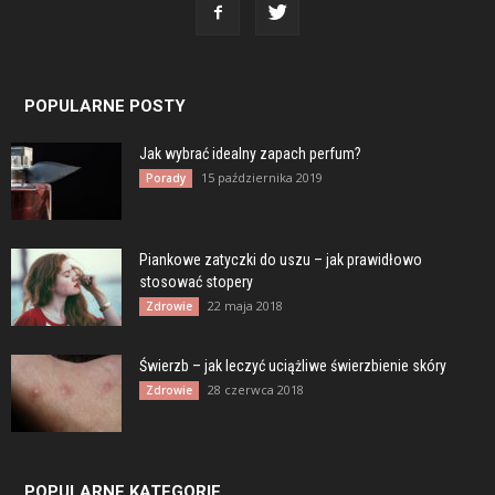
POPULARNE POSTY
Jak wybrać idealny zapach perfum?
15 października 2019
Porady
Piankowe zatyczki do uszu – jak prawidłowo
stosować stopery
22 maja 2018
Zdrowie
Świerzb – jak leczyć uciążliwe świerzbienie skóry
28 czerwca 2018
Zdrowie
POPULARNE KATEGORIE