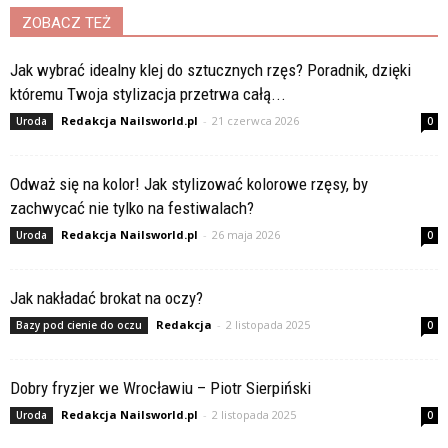
ZOBACZ TEŻ
Jak wybrać idealny klej do sztucznych rzęs? Poradnik, dzięki
któremu Twoja stylizacja przetrwa całą...
Redakcja Nailsworld.pl
-
21 czerwca 2026
Uroda
0
Odważ się na kolor! Jak stylizować kolorowe rzęsy, by
zachwycać nie tylko na festiwalach?
Redakcja Nailsworld.pl
-
26 maja 2026
Uroda
0
Jak nakładać brokat na oczy?
Redakcja
-
2 listopada 2025
Bazy pod cienie do oczu
0
Dobry fryzjer we Wrocławiu – Piotr Sierpiński
Redakcja Nailsworld.pl
-
2 listopada 2025
Uroda
0