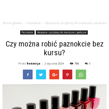
Strona główna
Paznokcie
Akcesoria i przybory do manicure i pedicure
Paznokcie
Akcesoria i przybory do manicure i pedicure
Czy można robić paznokcie bez
kursu?
Przez
Redakcja
-
2 stycznia 2024
766
0