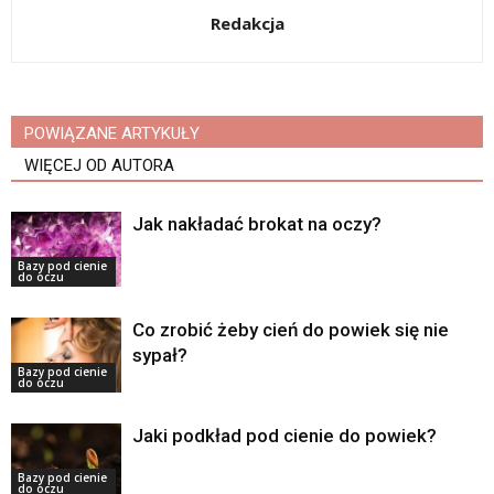
Redakcja
POWIĄZANE ARTYKUŁY
WIĘCEJ OD AUTORA
Jak nakładać brokat na oczy?
Bazy pod cienie
do oczu
Co zrobić żeby cień do powiek się nie
sypał?
Bazy pod cienie
do oczu
Jaki podkład pod cienie do powiek?
Bazy pod cienie
do oczu