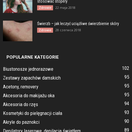
stosować stopery
22 maja 2018
Zdrowie
Świerzb – jak leczyć uciążliwe świerzbienie skóry
28 czerwca 2018
Zdrowie
POPULARNE KATEGORIE
102
Biustonosze jednorazowe
95
Zestawy zapachów damskich
95
Acetony, removery
95
Akcesoria do makijażu oka
94
Akcesoria do rzęs
93
Kosmetyki do pielęgnacji ciała
90
Akryle do paznokci
89
Depilatory laserowe, depilacja światłem