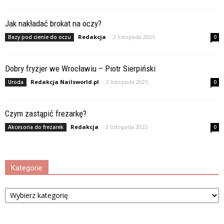
Jak nakładać brokat na oczy?
Redakcja
-
2 listopada 2025
Bazy pod cienie do oczu
0
Dobry fryzjer we Wrocławiu – Piotr Sierpiński
Redakcja Nailsworld.pl
-
2 listopada 2025
Uroda
0
Czym zastąpić frezarkę?
Redakcja
-
2 listopada 2025
Akcesoria do frezarek
0
Kategorie
Kategorie