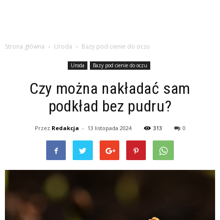
Strona główna
Uroda
Bazy pod cienie do oczu
Uroda
Bazy pod cienie do oczu
Czy można nakładać sam
podkład bez pudru?
Przez
Redakcja
-
13 listopada 2024
313
0