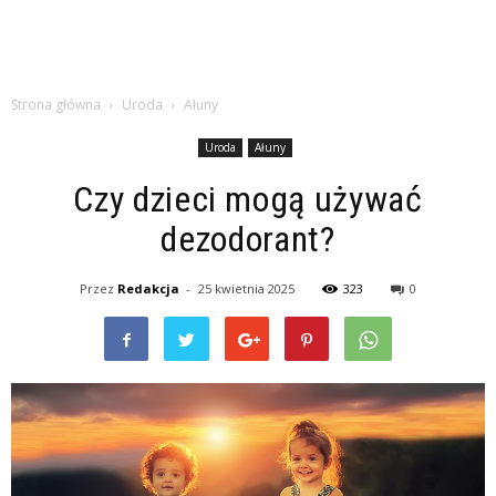
Strona główna
Uroda
Ałuny
Uroda
Ałuny
Czy dzieci mogą używać
dezodorant?
Przez
Redakcja
-
25 kwietnia 2025
323
0