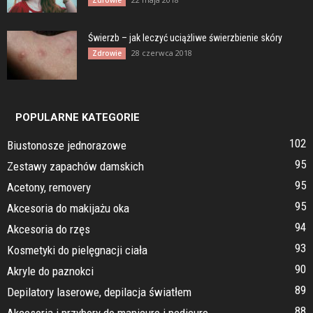
Zdrowie
Świerzb – jak leczyć uciążliwe świerzbienie skóry
28 czerwca 2018
Zdrowie
POPULARNE KATEGORIE
102
Biustonosze jednorazowe
95
Zestawy zapachów damskich
95
Acetony, removery
95
Akcesoria do makijażu oka
94
Akcesoria do rzęs
93
Kosmetyki do pielęgnacji ciała
90
Akryle do paznokci
89
Depilatory laserowe, depilacja światłem
88