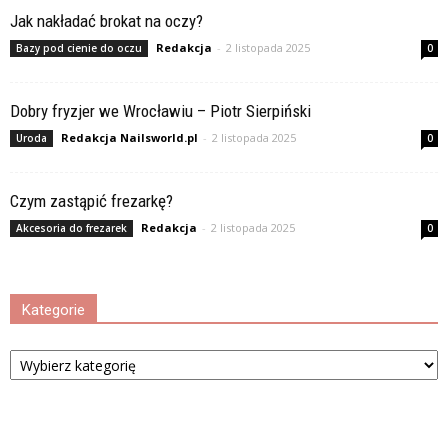
Jak nakładać brokat na oczy?
Redakcja
-
2 listopada 2025
Bazy pod cienie do oczu
0
Dobry fryzjer we Wrocławiu – Piotr Sierpiński
Redakcja Nailsworld.pl
-
2 listopada 2025
Uroda
0
Czym zastąpić frezarkę?
Redakcja
-
2 listopada 2025
Akcesoria do frezarek
0
Kategorie
Kategorie