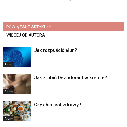
POWIĄZANE ARTYKUŁY
WIĘCEJ OD AUTORA
Jak rozpuścić ałun?
Ałuny
Jak zrobić Dezodorant w kremie?
Ałuny
Czy ałun jest zdrowy?
Ałuny