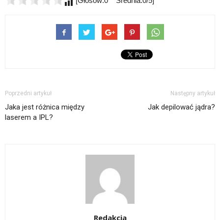
[Głosów:0 Średnia:0/5]
Poprzedni artykuł
Następny artykuł
Jaka jest różnica między
Jak depilować jądra?
laserem a IPL?
Redakcja