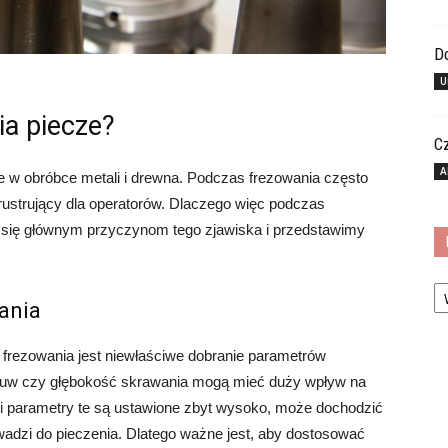
Do
U
a piecze?
C
A
e w obróbce metali i drewna. Podczas frezowania często
rustrujący dla operatorów. Dlaczego więc podczas
 się głównym przyczynom tego zjawiska i przedstawimy
Ka
ania
frezowania jest niewłaściwe dobranie parametrów
suw czy głębokość skrawania mogą mieć duży wpływ na
i parametry te są ustawione zbyt wysoko, może dochodzić
owadzi do pieczenia. Dlatego ważne jest, aby dostosować