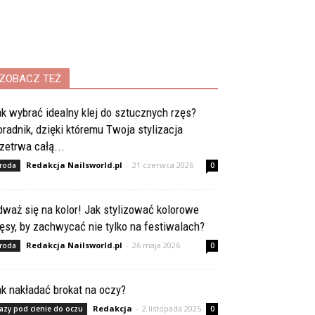
ZOBACZ TEŻ
k wybrać idealny klej do sztucznych rzęs?
radnik, dzięki któremu Twoja stylizacja
zetrwa całą...
Redakcja Nailsworld.pl
-
21 czerwca 2026
roda
0
waż się na kolor! Jak stylizować kolorowe
ęsy, by zachwycać nie tylko na festiwalach?
Redakcja Nailsworld.pl
-
26 maja 2026
roda
0
k nakładać brokat na oczy?
Redakcja
-
2 listopada 2025
azy pod cienie do oczu
0