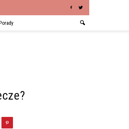
Porady
ecze?