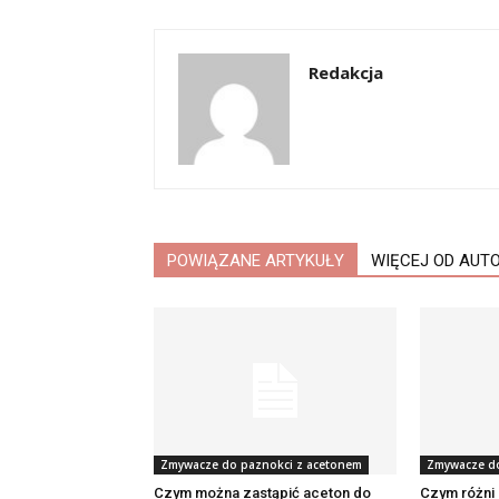
Redakcja
POWIĄZANE ARTYKUŁY
WIĘCEJ OD AUT
Zmywacze do paznokci z acetonem
Zmywacze do
Czym można zastąpić aceton do
Czym różni 