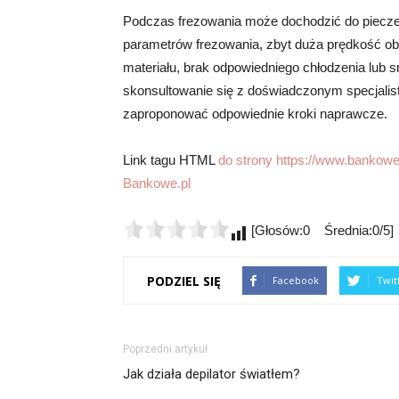
Podczas frezowania może dochodzić do pieczen
parametrów frezowania, zbyt duża prędkość obr
materiału, brak odpowiedniego chłodzenia lub 
skonsultowanie się z doświadczonym specjalist
zaproponować odpowiednie kroki naprawcze.
Link tagu HTML
do strony https://www.bankowe.
Bankowe.pl
[Głosów:0 Średnia:0/5]
PODZIEL SIĘ
Facebook
Twit
Poprzedni artykuł
Jak działa depilator światłem?