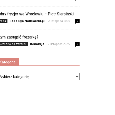
bry fryzjer we Wrocławiu – Piotr Sierpiński
Redakcja Nailsworld.pl
-
2 listopada 2025
roda
0
zym zastąpić frezarkę?
Redakcja
-
2 listopada 2025
kcesoria do frezarek
0
Kategorie
tegorie