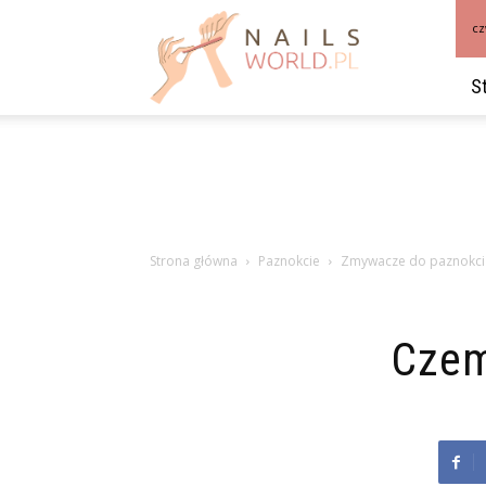
NailsWorld.pl
cz
S
Strona główna
Paznokcie
Zmywacze do paznokci
Czem