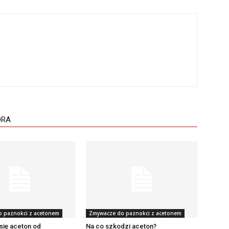
ORA
 paznokci z acetonem
Zmywacze do paznokci z acetonem
się aceton od
Na co szkodzi aceton?