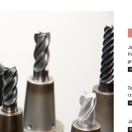
Ja
Po
pr
U
Od
rz
U
Ja
B