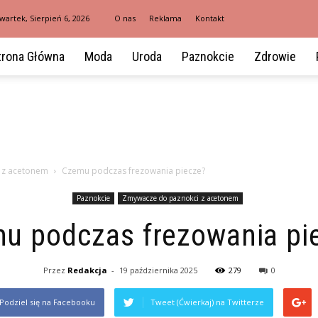
wartek, Sierpień 6, 2026
O nas
Reklama
Kontakt
trona Główna
Moda
Uroda
Paznokcie
Zdrowie
 z acetonem
Czemu podczas frezowania piecze?
Paznokcie
Zmywacze do paznokci z acetonem
u podczas frezowania pi
Przez
Redakcja
-
19 października 2025
279
0
Podziel się na Facebooku
Tweet (Ćwierkaj) na Twitterze