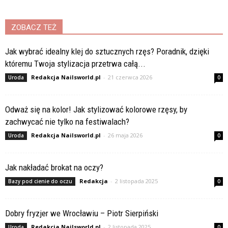
ZOBACZ TEŻ
Jak wybrać idealny klej do sztucznych rzęs? Poradnik, dzięki
któremu Twoja stylizacja przetrwa całą...
Redakcja Nailsworld.pl
-
21 czerwca 2026
Uroda
0
Odważ się na kolor! Jak stylizować kolorowe rzęsy, by
zachwycać nie tylko na festiwalach?
Redakcja Nailsworld.pl
-
26 maja 2026
Uroda
0
Jak nakładać brokat na oczy?
Redakcja
-
2 listopada 2025
Bazy pod cienie do oczu
0
Dobry fryzjer we Wrocławiu – Piotr Sierpiński
Redakcja Nailsworld.pl
-
2 listopada 2025
Uroda
0