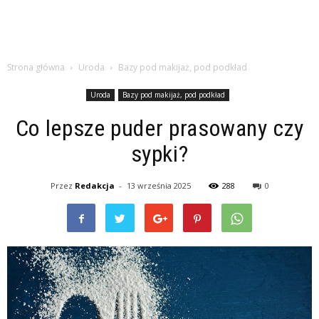
Strona główna
Uroda
Bazy pod makijaż, pod podkład
Uroda
Bazy pod makijaż, pod podkład
Co lepsze puder prasowany czy
sypki?
Przez
Redakcja
-
13 września 2025
288
0