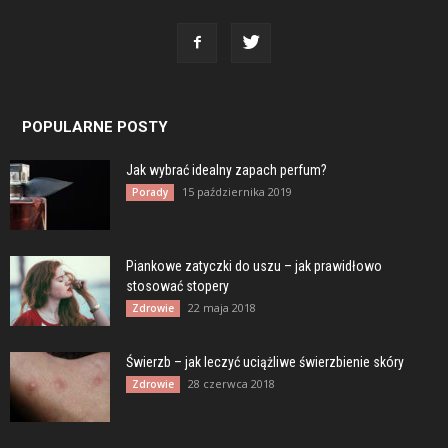
POPULARNE POSTY
Jak wybrać idealny zapach perfum?
15 października 2019
Porady
Piankowe zatyczki do uszu – jak prawidłowo
stosować stopery
22 maja 2018
Zdrowie
Świerzb – jak leczyć uciążliwe świerzbienie skóry
28 czerwca 2018
Zdrowie