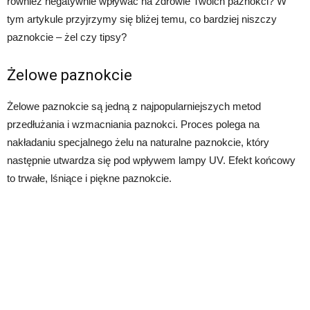
również negatywnie wpływać na zdrowie Twoich paznokci? W
tym artykule przyjrzymy się bliżej temu, co bardziej niszczy
paznokcie – żel czy tipsy?
Żelowe paznokcie
Żelowe paznokcie są jedną z najpopularniejszych metod
przedłużania i wzmacniania paznokci. Proces polega na
nakładaniu specjalnego żelu na naturalne paznokcie, który
następnie utwardza się pod wpływem lampy UV. Efekt końcowy
to trwałe, lśniące i piękne paznokcie.