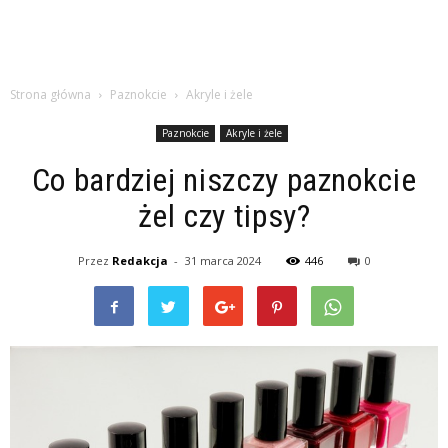
Strona główna
Paznokcie
Akryle i żele
Paznokcie
Akryle i żele
Co bardziej niszczy paznokcie
żel czy tipsy?
Przez
Redakcja
-
31 marca 2024
446
0