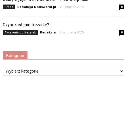
Redakcja Nailsworld.pl
-
2 listopada 2025
Uroda
0
Czym zastąpić frezarkę?
Redakcja
-
2 listopada 2025
Akcesoria do frezarek
0
Kategorie
Kategorie