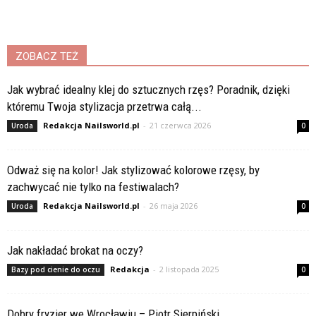
ZOBACZ TEŻ
Jak wybrać idealny klej do sztucznych rzęs? Poradnik, dzięki
któremu Twoja stylizacja przetrwa całą...
Redakcja Nailsworld.pl
-
21 czerwca 2026
Uroda
0
Odważ się na kolor! Jak stylizować kolorowe rzęsy, by
zachwycać nie tylko na festiwalach?
Redakcja Nailsworld.pl
-
26 maja 2026
Uroda
0
Jak nakładać brokat na oczy?
Redakcja
-
2 listopada 2025
Bazy pod cienie do oczu
0
Dobry fryzjer we Wrocławiu – Piotr Sierpiński