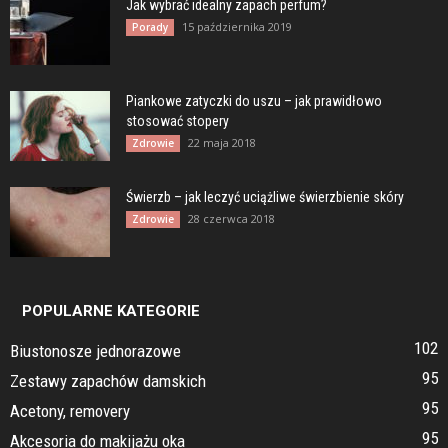
Jak wybrać idealny zapach perfum?
15 października 2019
Porady
Piankowe zatyczki do uszu – jak prawidłowo
stosować stopery
22 maja 2018
Zdrowie
Świerzb – jak leczyć uciążliwe świerzbienie skóry
28 czerwca 2018
Zdrowie
POPULARNE KATEGORIE
102
Biustonosze jednorazowe
95
Zestawy zapachów damskich
95
Acetony, removery
95
Akcesoria do makijażu oka