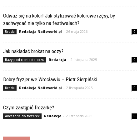
Odważ się na kolor! Jak stylizować kolorowe rzęsy, by
zachwycać nie tylko na festiwalach?
Redakcja Nailsworld.pl
-
26 maja 2026
Uroda
0
Jak nakładać brokat na oczy?
Redakcja
-
2 listopada 2025
Bazy pod cienie do oczu
0
Dobry fryzjer we Wrocławiu – Piotr Sierpiński
Redakcja Nailsworld.pl
-
2 listopada 2025
Uroda
0
Czym zastąpić frezarkę?
Redakcja
-
2 listopada 2025
Akcesoria do frezarek
0