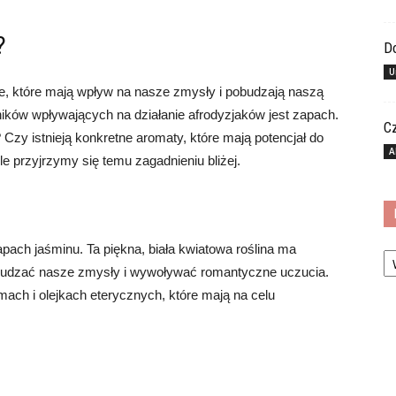
?
Do
U
je, które mają wpływ na nasze zmysły i pobudzają naszą
ków wpływających na działanie afrodyzjaków jest zapach.
C
zy istnieją konkretne aromaty, które mają potencjał do
A
e przyjrzymy się temu zagadnieniu bliżej.
Ka
pach jaśminu. Ta piękna, biała kwiatowa roślina ma
budzać nasze zmysły i wywoływać romantyczne uczucia.
ach i olejkach eterycznych, które mają na celu