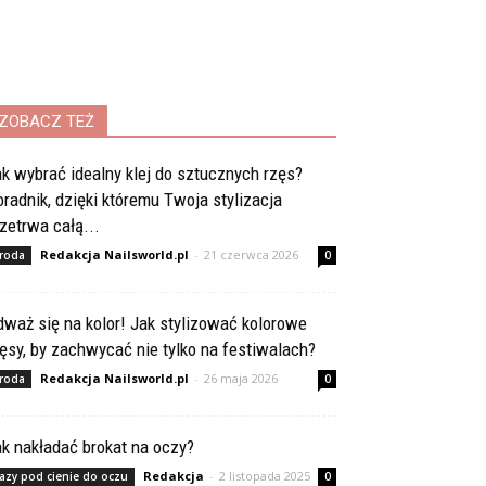
ZOBACZ TEŻ
k wybrać idealny klej do sztucznych rzęs?
radnik, dzięki któremu Twoja stylizacja
zetrwa całą...
Redakcja Nailsworld.pl
-
21 czerwca 2026
roda
0
waż się na kolor! Jak stylizować kolorowe
ęsy, by zachwycać nie tylko na festiwalach?
Redakcja Nailsworld.pl
-
26 maja 2026
roda
0
k nakładać brokat na oczy?
Redakcja
-
2 listopada 2025
azy pod cienie do oczu
0