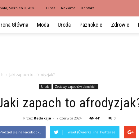
bota, Sierpień 8, 2026
O nas
Reklama
Kontakt
trona Główna
Moda
Uroda
Paznokcie
Zdrowie
ch
Jaki zapach to afrodyzjak?
Uroda
Zestawy zapachów damskich
Jaki zapach to afrodyzjak
Przez
Redakcja
-
7 czerwca 2024
441
0
Podziel się na Facebooku
Tweet (Ćwierkaj) na Twitterze