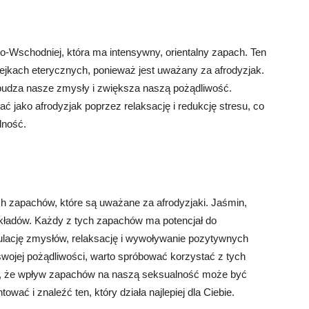
wo-Wschodniej, która ma intensywny, orientalny zapach. Ten
ejkach eterycznych, ponieważ jest uważany za afrodyzjak.
obudza nasze zmysły i zwiększa naszą pożądliwość.
 jako afrodyzjak poprzez relaksację i redukcję stresu, co
lność.
ych zapachów, które są uważane za afrodyzjaki. Jaśmin,
rzykładów. Każdy z tych zapachów ma potencjał do
ulację zmysłów, relaksację i wywoływanie pozytywnych
wojej pożądliwości, warto spróbować korzystać z tych
k, że wpływ zapachów na naszą seksualność może być
wać i znaleźć ten, który działa najlepiej dla Ciebie.