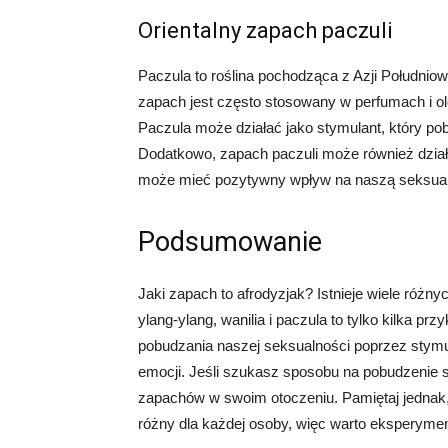
Orientalny zapach paczuli
Paczula to roślina pochodząca z Azji Południo
zapach jest często stosowany w perfumach i ol
Paczula może działać jako stymulant, który p
Dodatkowo, zapach paczuli może również działać
może mieć pozytywny wpływ na naszą seksua
Podsumowanie
Jaki zapach to afrodyzjak? Istnieje wiele różn
ylang-ylang, wanilia i paczula to tylko kilka p
pobudzania naszej seksualności poprzez stym
emocji. Jeśli szukasz sposobu na pobudzenie s
zapachów w swoim otoczeniu. Pamiętaj jedna
różny dla każdej osoby, więc warto eksperymento