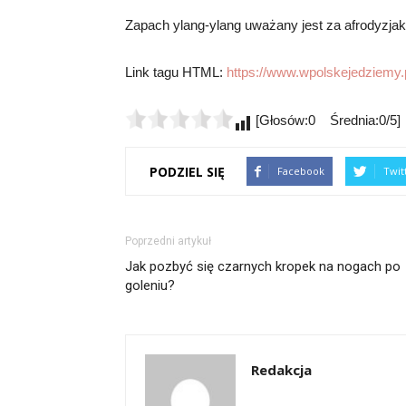
Zapach ylang-ylang uważany jest za afrodyzjak
Link tagu HTML:
https://www.wpolskejedziemy.p
[Głosów:0 Średnia:0/5]
PODZIEL SIĘ
Facebook
Twit
Poprzedni artykuł
Jak pozbyć się czarnych kropek na nogach po
goleniu?
Redakcja