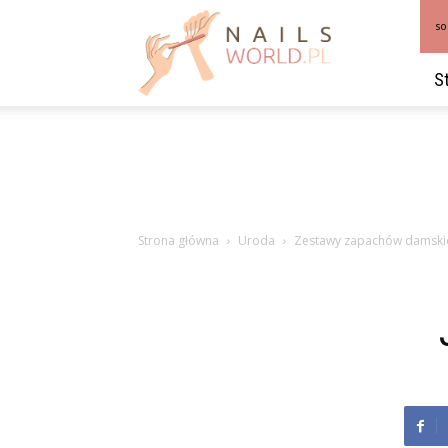
NailsWorld.pl
so
S
Strona główna
Uroda
Zestawy zapachów damski