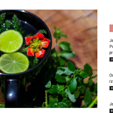
Ja
Po
pr
U
Od
rz
U
Ja
B