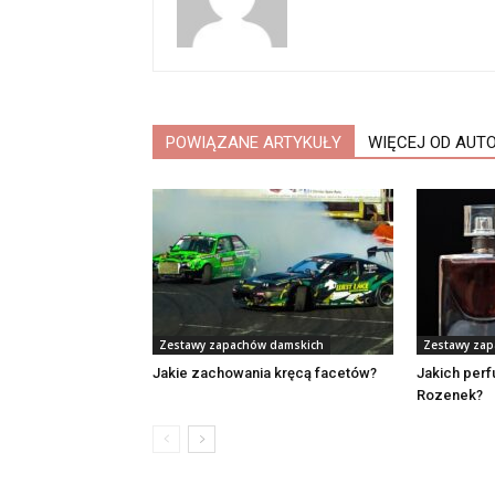
POWIĄZANE ARTYKUŁY
WIĘCEJ OD AUT
Zestawy zapachów damskich
Zestawy za
Jakie zachowania kręcą facetów?
Jakich per
Rozenek?