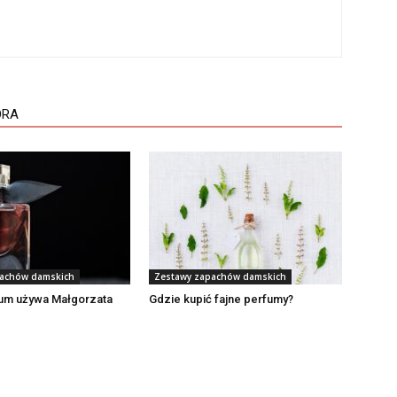
ORA
pachów damskich
Zestawy zapachów damskich
fum używa Małgorzata
Gdzie kupić fajne perfumy?