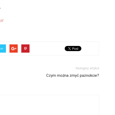
.
l/
ter
Następny artykuł
Czym można zmyć paznokcie?