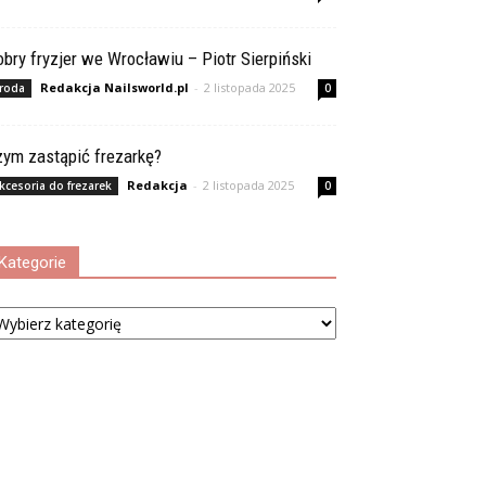
bry fryzjer we Wrocławiu – Piotr Sierpiński
Redakcja Nailsworld.pl
-
2 listopada 2025
roda
0
zym zastąpić frezarkę?
Redakcja
-
2 listopada 2025
kcesoria do frezarek
0
Kategorie
tegorie