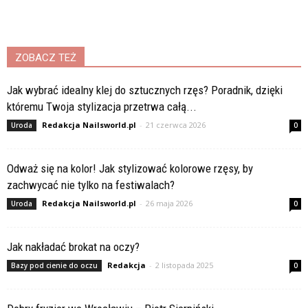
ZOBACZ TEŻ
Jak wybrać idealny klej do sztucznych rzęs? Poradnik, dzięki
któremu Twoja stylizacja przetrwa całą...
Redakcja Nailsworld.pl
-
21 czerwca 2026
Uroda
0
Odważ się na kolor! Jak stylizować kolorowe rzęsy, by
zachwycać nie tylko na festiwalach?
Redakcja Nailsworld.pl
-
26 maja 2026
Uroda
0
Jak nakładać brokat na oczy?
Redakcja
-
2 listopada 2025
Bazy pod cienie do oczu
0