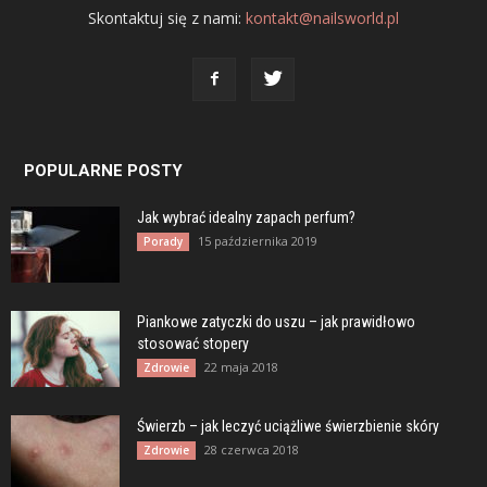
Skontaktuj się z nami:
kontakt@nailsworld.pl
POPULARNE POSTY
Jak wybrać idealny zapach perfum?
15 października 2019
Porady
Piankowe zatyczki do uszu – jak prawidłowo
stosować stopery
22 maja 2018
Zdrowie
Świerzb – jak leczyć uciążliwe świerzbienie skóry
28 czerwca 2018
Zdrowie