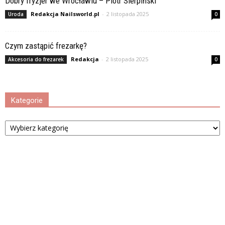
Dobry fryzjer we Wrocławiu – Piotr Sierpiński
Redakcja Nailsworld.pl
-
2 listopada 2025
Uroda
0
Czym zastąpić frezarkę?
Redakcja
-
2 listopada 2025
Akcesoria do frezarek
0
Kategorie
Kategorie