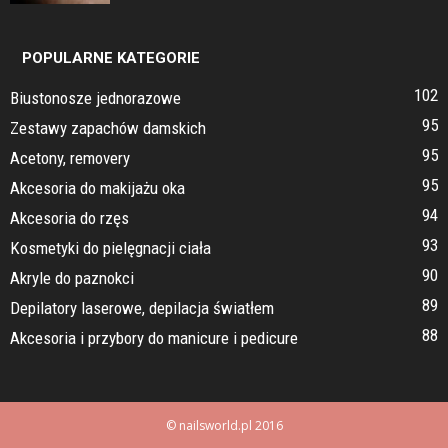
POPULARNE KATEGORIE
102
Biustonosze jednorazowe
95
Zestawy zapachów damskich
95
Acetony, removery
95
Akcesoria do makijażu oka
94
Akcesoria do rzęs
93
Kosmetyki do pielęgnacji ciała
90
Akryle do paznokci
89
Depilatory laserowe, depilacja światłem
88
Akcesoria i przybory do manicure i pedicure
© nailsworld.pl 2016