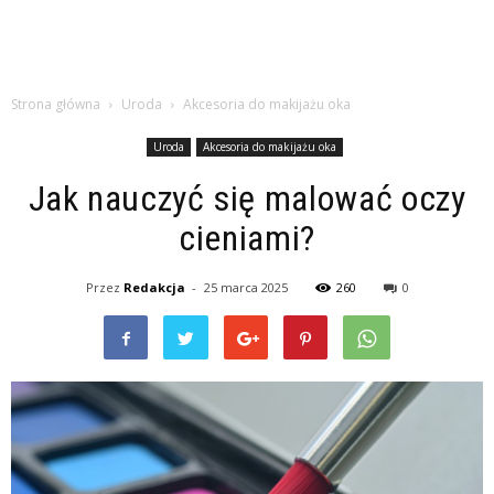
Strona główna
Uroda
Akcesoria do makijażu oka
Uroda
Akcesoria do makijażu oka
Jak nauczyć się malować oczy
cieniami?
Przez
Redakcja
-
25 marca 2025
260
0