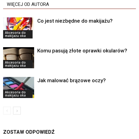
WIĘCEJ OD AUTORA
Co jest niezbędne do makijażu?
Akcesoria do
makijażu oka
Komu pasują złote oprawki okularów?
Akcesoria do
makijażu oka
Jak malować brązowe oczy?
Akcesoria do
makijażu oka
ZOSTAW ODPOWIEDŹ