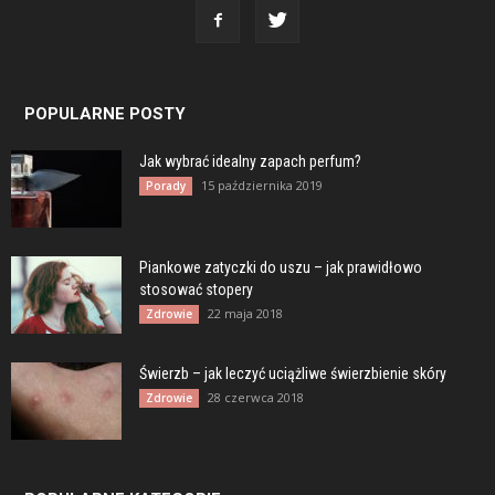
POPULARNE POSTY
Jak wybrać idealny zapach perfum?
15 października 2019
Porady
Piankowe zatyczki do uszu – jak prawidłowo
stosować stopery
22 maja 2018
Zdrowie
Świerzb – jak leczyć uciążliwe świerzbienie skóry
28 czerwca 2018
Zdrowie