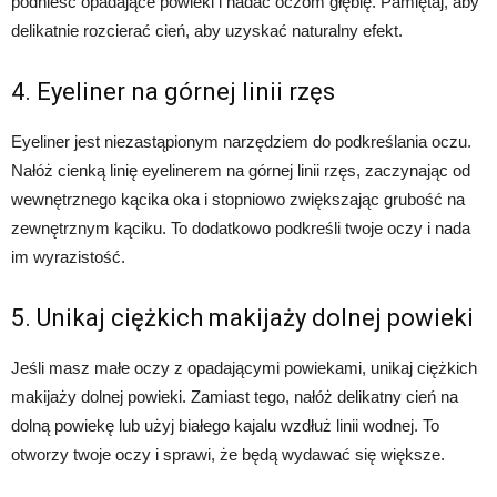
podnieść opadające powieki i nadać oczom głębię. Pamiętaj, aby
delikatnie rozcierać cień, aby uzyskać naturalny efekt.
4. Eyeliner na górnej linii rzęs
Eyeliner jest niezastąpionym narzędziem do podkreślania oczu.
Nałóż cienką linię eyelinerem na górnej linii rzęs, zaczynając od
wewnętrznego kącika oka i stopniowo zwiększając grubość na
zewnętrznym kąciku. To dodatkowo podkreśli twoje oczy i nada
im wyrazistość.
5. Unikaj ciężkich makijaży dolnej powieki
Jeśli masz małe oczy z opadającymi powiekami, unikaj ciężkich
makijaży dolnej powieki. Zamiast tego, nałóż delikatny cień na
dolną powiekę lub użyj białego kajalu wzdłuż linii wodnej. To
otworzy twoje oczy i sprawi, że będą wydawać się większe.