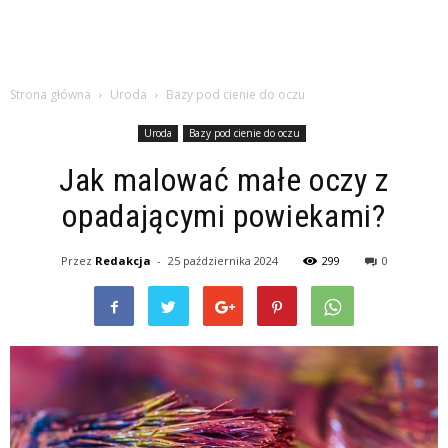
Strona główna
Uroda
Bazy pod cienie do oczu
Uroda
Bazy pod cienie do oczu
Jak malować małe oczy z
opadającymi powiekami?
Przez
Redakcja
-
25 października 2024
299
0