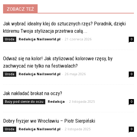
ZOBACZ TEŻ
Jak wybrać idealny klej do sztucznych rzęs? Poradnik, dzięki
któremu Twoja stylizacja przetrwa całą...
Redakcja Nailsworld.pl
-
21 czerwca 2026
Uroda
0
Odważ się na kolor! Jak stylizować kolorowe rzęsy, by
zachwycać nie tylko na festiwalach?
Redakcja Nailsworld.pl
-
26 maja 2026
Uroda
0
Jak nakładać brokat na oczy?
Redakcja
-
2 listopada 2025
Bazy pod cienie do oczu
0
Dobry fryzjer we Wrocławiu – Piotr Sierpiński
Redakcja Nailsworld.pl
-
2 listopada 2025
Uroda
0