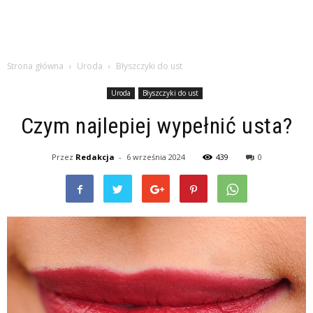
Strona główna
Uroda
Błyszczyki do ust
Uroda
Błyszczyki do ust
Czym najlepiej wypełnić usta?
Przez
Redakcja
-
6 września 2024
439
0