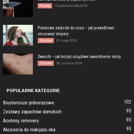
15 października 2019
Porady
Piankowe zatyczki do uszu – jak prawidłowo
stosować stopery
22 maja 2018
Zdrowie
Świerzb – jak leczyć uciążliwe świerzbienie skóry
28 czerwca 2018
Zdrowie
POPULARNE KATEGORIE
102
Biustonosze jednorazowe
95
Zestawy zapachów damskich
95
Acetony, removery
95
Akcesoria do makijażu oka