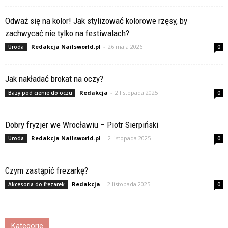
Odważ się na kolor! Jak stylizować kolorowe rzęsy, by
zachwycać nie tylko na festiwalach?
Redakcja Nailsworld.pl
-
26 maja 2026
Uroda
0
Jak nakładać brokat na oczy?
Redakcja
-
2 listopada 2025
Bazy pod cienie do oczu
0
Dobry fryzjer we Wrocławiu – Piotr Sierpiński
Redakcja Nailsworld.pl
-
2 listopada 2025
Uroda
0
Czym zastąpić frezarkę?
Redakcja
-
2 listopada 2025
Akcesoria do frezarek
0
Kategorie