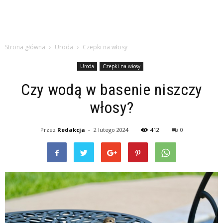
Strona główna
Uroda
Czepki na włosy
Uroda
Czepki na włosy
Czy wodą w basenie niszczy
włosy?
Przez
Redakcja
-
2 lutego 2024
412
0