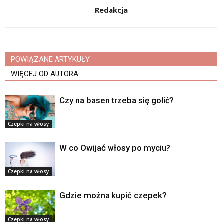
Redakcja
POWIĄZANE ARTYKUŁY
WIĘCEJ OD AUTORA
Czy na basen trzeba się golić?
Czepki na włosy
W co Owijać włosy po myciu?
Czepki na włosy
Gdzie można kupić czepek?
Czepki na włosy