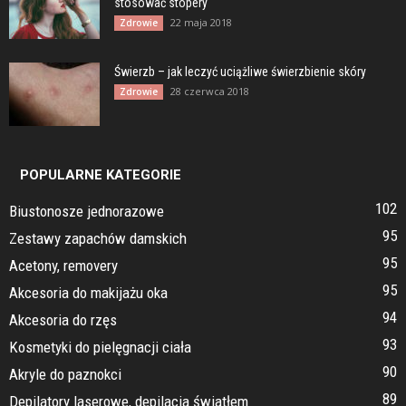
stosować stopery
22 maja 2018
Zdrowie
Świerzb – jak leczyć uciążliwe świerzbienie skóry
28 czerwca 2018
Zdrowie
POPULARNE KATEGORIE
102
Biustonosze jednorazowe
95
Zestawy zapachów damskich
95
Acetony, removery
95
Akcesoria do makijażu oka
94
Akcesoria do rzęs
93
Kosmetyki do pielęgnacji ciała
90
Akryle do paznokci
89
Depilatory laserowe, depilacja światłem