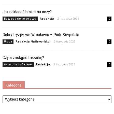
Jak nakładać brokat na oczy?
Redakcja
-
2 listopada 2025
Bazy pod cienie do oczu
0
Dobry fryzjer we Wrocławiu – Piotr Sierpiński
Redakcja Nailsworld.pl
-
2 listopada 2025
Uroda
0
Czym zastąpić frezarkę?
Redakcja
-
2 listopada 2025
Akcesoria do frezarek
0
Kategorie
Kategorie