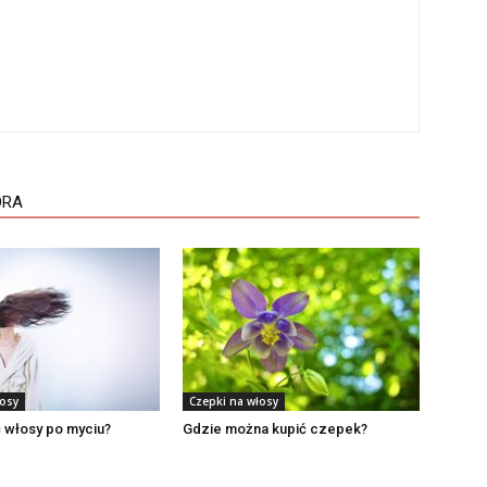
ORA
łosy
Czepki na włosy
 włosy po myciu?
Gdzie można kupić czepek?