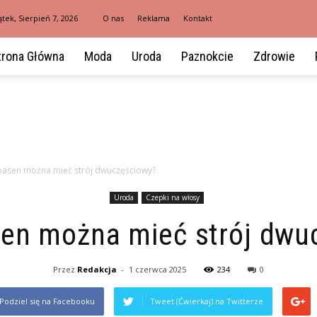
ątek, Sierpień 7, 2026
O nas
Reklama
Kontakt
trona Główna
Moda
Uroda
Paznokcie
Zdrowie
basen można mieć strój dwuczęściowy?
Uroda
Czepki na włosy
sen można mieć strój dwu
Przez
Redakcja
-
1 czerwca 2025
234
0
Podziel się na Facebooku
Tweet (Ćwierkaj) na Twitterze