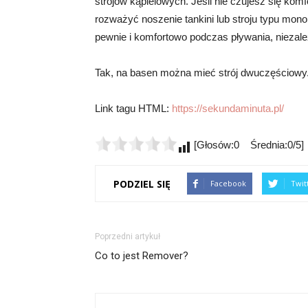
strojów kąpielowych. Jeśli nie czujesz się ko
rozważyć noszenie tankini lub stroju typu monok
pewnie i komfortowo podczas pływania, niezale
Tak, na basen można mieć strój dwuczęściowy
Link tagu HTML:
https://sekundaminuta.pl/
[Głosów:0 Średnia:0/5]
PODZIEL SIĘ
Facebook
Twit
Poprzedni artykuł
Co to jest Remover?