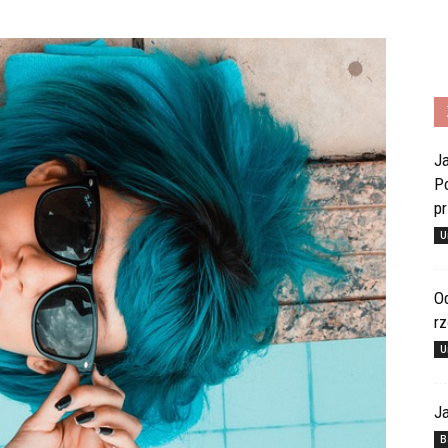
Ja
Po
pr
U
Od
rz
U
Ja
B