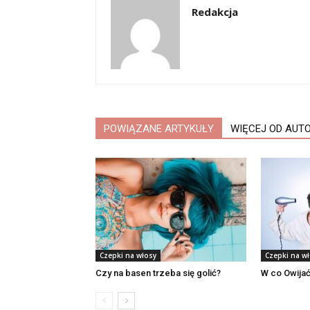
Redakcja
POWIĄZANE ARTYKUŁY
WIĘCEJ OD AUT
Czepki na włosy
Czepki na w
Czy na basen trzeba się golić?
W co Owijać