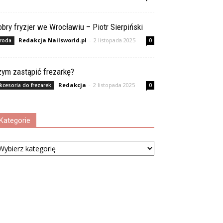
bry fryzjer we Wrocławiu – Piotr Sierpiński
Redakcja Nailsworld.pl
-
2 listopada 2025
roda
0
zym zastąpić frezarkę?
Redakcja
-
2 listopada 2025
kcesoria do frezarek
0
Kategorie
tegorie