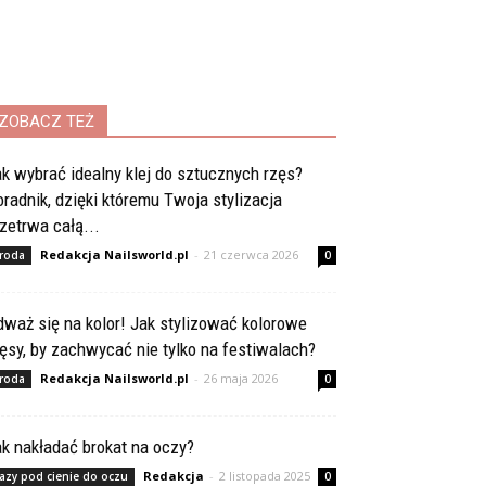
ZOBACZ TEŻ
k wybrać idealny klej do sztucznych rzęs?
radnik, dzięki któremu Twoja stylizacja
zetrwa całą...
Redakcja Nailsworld.pl
-
21 czerwca 2026
roda
0
waż się na kolor! Jak stylizować kolorowe
ęsy, by zachwycać nie tylko na festiwalach?
Redakcja Nailsworld.pl
-
26 maja 2026
roda
0
k nakładać brokat na oczy?
Redakcja
-
2 listopada 2025
azy pod cienie do oczu
0