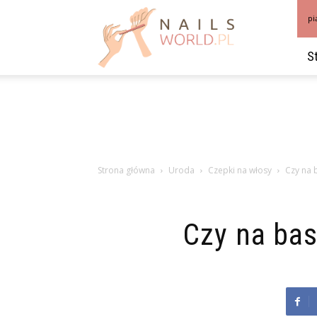
NailsWorld.pl
pi
S
Strona główna
Uroda
Czepki na włosy
Czy na 
Czy na ba