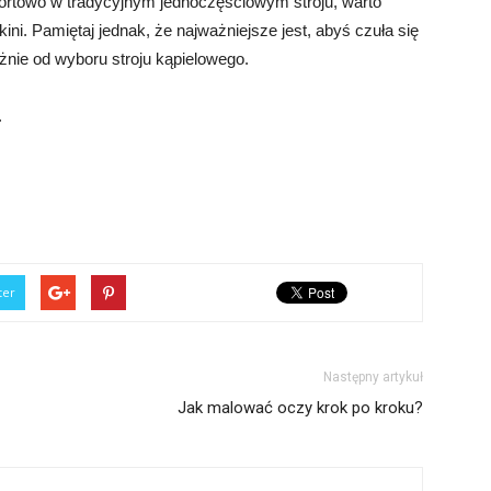
mfortowo w tradycyjnym jednoczęściowym stroju, warto
ini. Pamiętaj jednak, że najważniejsze jest, abyś czuła się
żnie od wyboru stroju kąpielowego.
.
ter
Następny artykuł
Jak malować oczy krok po kroku?