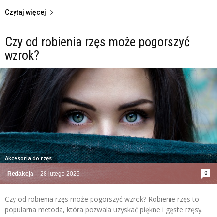
Czytaj więcej
Czy od robienia rzęs może pogorszyć
wzrok?
Akcesoria do rzęs
0
Redakcja
-
28 lutego 2025
Czy od robienia rzęs może pogorszyć wzrok? Robienie rzęs to
popularna metoda, która pozwala uzyskać piękne i gęste rzęsy.