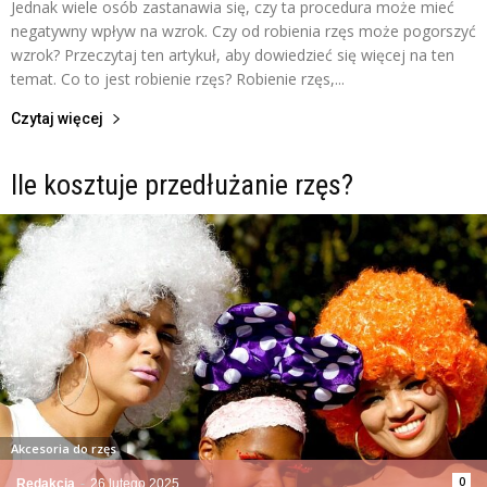
Jednak wiele osób zastanawia się, czy ta procedura może mieć
negatywny wpływ na wzrok. Czy od robienia rzęs może pogorszyć
wzrok? Przeczytaj ten artykuł, aby dowiedzieć się więcej na ten
temat. Co to jest robienie rzęs? Robienie rzęs,...
Czytaj więcej
Ile kosztuje przedłużanie rzęs?
Akcesoria do rzęs
0
Redakcja
-
26 lutego 2025