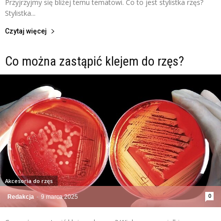
Przyjrzyjmy się bliżej temu tematowi. Co to jest stylistka rzęs?
Stylistka...
Czytaj więcej
Co można zastąpić klejem do rzęs?
Akcesoria do rzęs
0
Redakcja
-
9 marca 2025