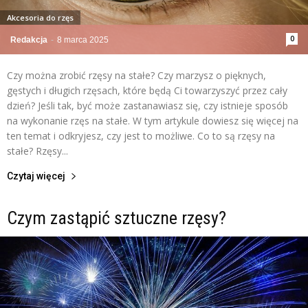
Akcesoria do rzęs
0
Redakcja
-
8 marca 2025
Czy można zrobić rzęsy na stałe? Czy marzysz o pięknych,
gęstych i długich rzęsach, które będą Ci towarzyszyć przez cały
dzień? Jeśli tak, być może zastanawiasz się, czy istnieje sposób
na wykonanie rzęs na stałe. W tym artykule dowiesz się więcej na
ten temat i odkryjesz, czy jest to możliwe. Co to są rzęsy na
stałe? Rzęsy...
Czytaj więcej
Czym zastąpić sztuczne rzęsy?