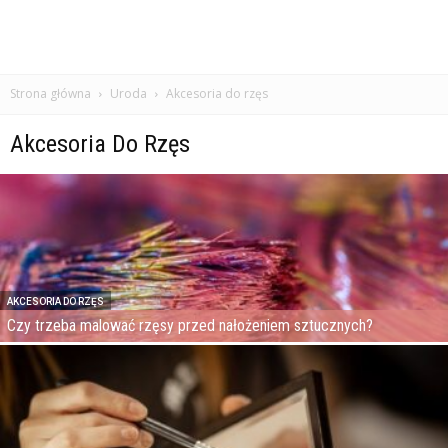
Strona główna
Uroda
Akcesoria do rzęs
Akcesoria Do Rzęs
AKCESORIA DO RZĘS
Czy trzeba malować rzęsy przed nałożeniem sztucznych?