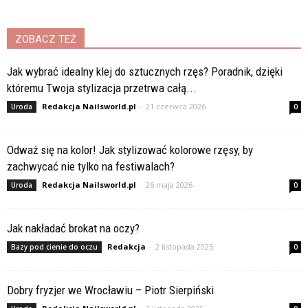
ZOBACZ TEŻ
Jak wybrać idealny klej do sztucznych rzęs? Poradnik, dzięki
któremu Twoja stylizacja przetrwa całą...
Redakcja Nailsworld.pl
-
21 czerwca 2026
Uroda
0
Odważ się na kolor! Jak stylizować kolorowe rzęsy, by
zachwycać nie tylko na festiwalach?
Redakcja Nailsworld.pl
-
26 maja 2026
Uroda
0
Jak nakładać brokat na oczy?
Redakcja
-
2 listopada 2025
Bazy pod cienie do oczu
0
Dobry fryzjer we Wrocławiu – Piotr Sierpiński