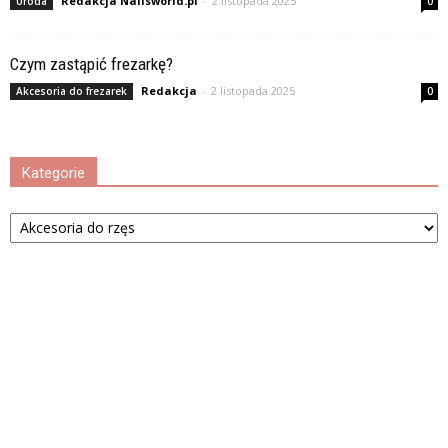
Redakcja Nailsworld.pl
-
2 listopada 2025
Uroda
0
Czym zastąpić frezarkę?
Redakcja
-
2 listopada 2025
Akcesoria do frezarek
0
Kategorie
Kategorie