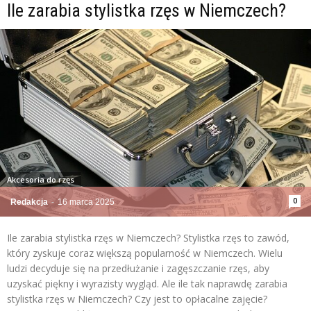
Ile zarabia stylistka rzęs w Niemczech?
Akcesoria do rzęs
0
Redakcja
-
16 marca 2025
Ile zarabia stylistka rzęs w Niemczech? Stylistka rzęs to zawód,
który zyskuje coraz większą popularność w Niemczech. Wielu
ludzi decyduje się na przedłużanie i zagęszczanie rzęs, aby
uzyskać piękny i wyrazisty wygląd. Ale ile tak naprawdę zarabia
stylistka rzęs w Niemczech? Czy jest to opłacalne zajęcie?