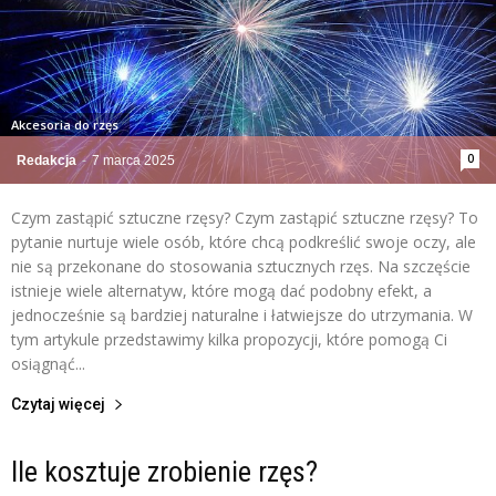
Akcesoria do rzęs
0
Redakcja
-
7 marca 2025
Czym zastąpić sztuczne rzęsy? Czym zastąpić sztuczne rzęsy? To
pytanie nurtuje wiele osób, które chcą podkreślić swoje oczy, ale
nie są przekonane do stosowania sztucznych rzęs. Na szczęście
istnieje wiele alternatyw, które mogą dać podobny efekt, a
jednocześnie są bardziej naturalne i łatwiejsze do utrzymania. W
tym artykule przedstawimy kilka propozycji, które pomogą Ci
osiągnąć...
Czytaj więcej
Ile kosztuje zrobienie rzęs?