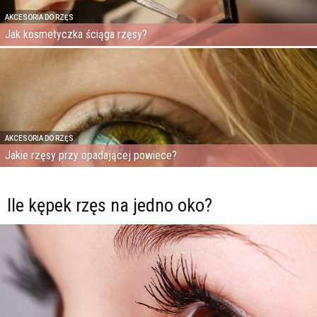
AKCESORIA DO RZĘS
Jak kosmetyczka ściąga rzęsy?
AKCESORIA DO RZĘS
Jakie rzęsy przy opadającej powiece?
Ile kępek rzęs na jedno oko?