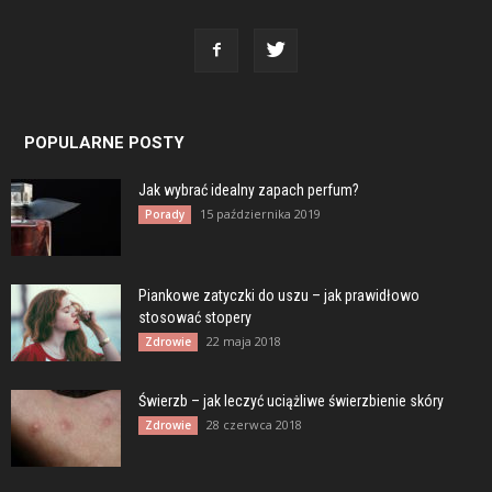
POPULARNE POSTY
Jak wybrać idealny zapach perfum?
15 października 2019
Porady
Piankowe zatyczki do uszu – jak prawidłowo
stosować stopery
22 maja 2018
Zdrowie
Świerzb – jak leczyć uciążliwe świerzbienie skóry
28 czerwca 2018
Zdrowie